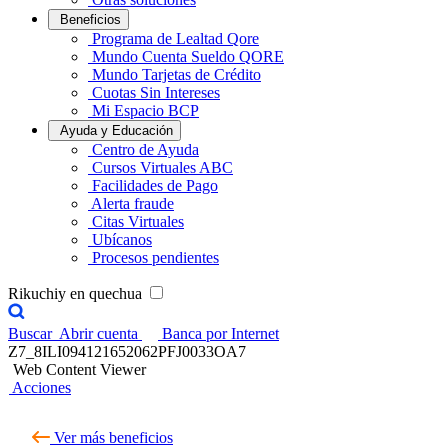
Beneficios
Programa de Lealtad Qore
Mundo Cuenta Sueldo QORE
Mundo Tarjetas de Crédito
Cuotas Sin Intereses
Mi Espacio BCP
Ayuda y Educación
Centro de Ayuda
Cursos Virtuales ABC
Facilidades de Pago
Alerta fraude
Citas Virtuales
Ubícanos
Procesos pendientes
Rikuchiy en quechua
Buscar
Abrir cuenta
Banca por Internet
Z7_8ILI094121652062PFJ0033OA7
Web Content Viewer
Acciones
Ver más beneficios