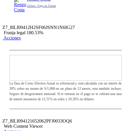
Online • Pago en Tienda
Z7_8ILI09412H2SF06JSNN1N6IG27
Franja legal 180.53%
Acciones
La Tasa de Costo Efectivo Anual es referencial y está calculada con un interés de
30% sobre un monto de S/1,000 en un plazo de 12 meses; esto también incluye,
Seguro de desgravamen mensual. Si te retrasas en el pago se te cobrará una tasa
de interés moratorio de 12.51% en soles y 10.26% en dólares.
Z7_8ILI094121652062PFJ0033OQ6
Web Content Viewer