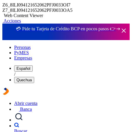
Z6_8ILI094121652062PFJ0033OI7
Z7_8ILI094121652062PFJ0033OA5
Web Content Viewer
Acciones
💳 Pide tu Tarjeta de Crédito BCP en pocos pasos 👉
Personas
PyMES
Empresas
Español
/
Quechua
Abrir cuenta
Banca
Buscar