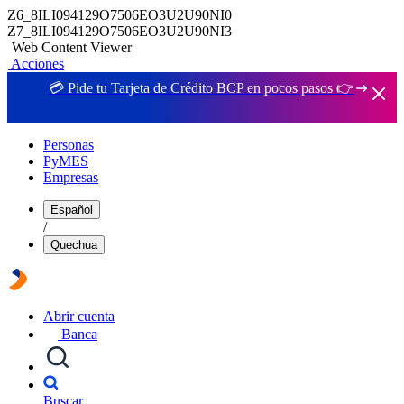
Z6_8ILI094129O7506EO3U2U90NI0
Z7_8ILI094129O7506EO3U2U90NI3
Web Content Viewer
Acciones
💳 Pide tu Tarjeta de Crédito BCP en pocos pasos 👉
Personas
PyMES
Empresas
Español
/
Quechua
Abrir cuenta
Banca
Buscar