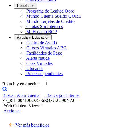
Beneficios
Programa de Lealtad Qore
Mundo Cuenta Sueldo QORE
Mundo Tarjetas de Crédito
Cuotas Sin Intereses
Mi Espacio BCP
Ayuda y Educación
Centro de Ayuda
Cursos Virtuales ABC
Facilidades de Pago
Alerta fraude
Citas Virtuales
Ubícanos
Procesos pendientes
Rikuchiy en quechua
Buscar
Abrir cuenta
Banca por Internet
Z7_8ILI094129O7506EO3U2U90NA0
Web Content Viewer
Acciones
Ver más beneficios