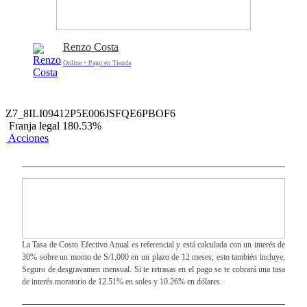
Renzo Costa
Online • Pago en Tienda
Z7_8ILI09412P5E006JSFQE6PBOF6
Franja legal 180.53%
Acciones
La Tasa de Costo Efectivo Anual es referencial y está calculada con un interés de
30% sobre un monto de S/1,000 en un plazo de 12 meses; esto también incluye,
Seguro de desgravamen mensual. Si te retrasas en el pago se te cobrará una tasa
de interés moratorio de 12.51% en soles y 10.26% en dólares.