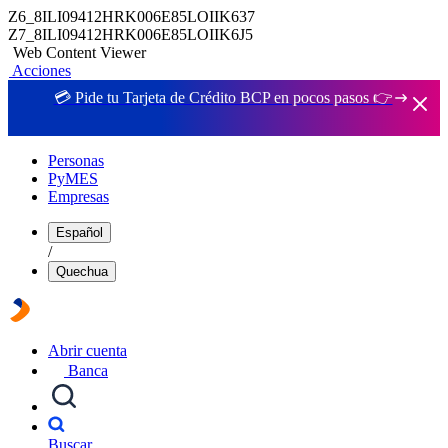
Z6_8ILI09412HRK006E85LOIIK637
Z7_8ILI09412HRK006E85LOIIK6J5
Web Content Viewer
Acciones
💳 Pide tu Tarjeta de Crédito BCP en pocos pasos 👉
Personas
PyMES
Empresas
Español
/
Quechua
Abrir cuenta
Banca
Buscar