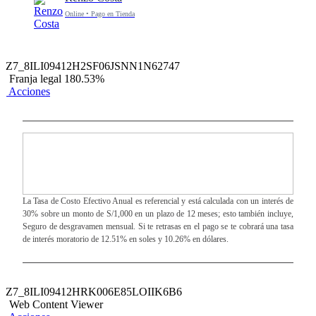
Online • Pago en Tienda
Z7_8ILI09412H2SF06JSNN1N62747
Franja legal 180.53%
Acciones
La Tasa de Costo Efectivo Anual es referencial y está calculada con un interés de
30% sobre un monto de S/1,000 en un plazo de 12 meses; esto también incluye,
Seguro de desgravamen mensual. Si te retrasas en el pago se te cobrará una tasa
de interés moratorio de 12.51% en soles y 10.26% en dólares.
Z7_8ILI09412HRK006E85LOIIK6B6
Web Content Viewer