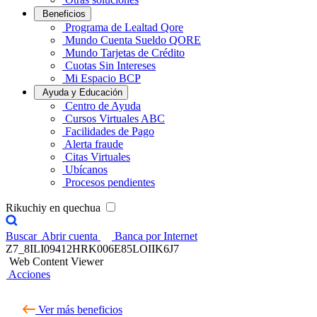
Beneficios
Programa de Lealtad Qore
Mundo Cuenta Sueldo QORE
Mundo Tarjetas de Crédito
Cuotas Sin Intereses
Mi Espacio BCP
Ayuda y Educación
Centro de Ayuda
Cursos Virtuales ABC
Facilidades de Pago
Alerta fraude
Citas Virtuales
Ubícanos
Procesos pendientes
Rikuchiy en quechua
Buscar
Abrir cuenta
Banca por Internet
Z7_8ILI09412HRK006E85LOIIK6J7
Web Content Viewer
Acciones
Ver más beneficios