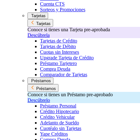
Cuenta CTS
Sorteos y Promociones
Tarjetas
Tarjetas
Conoce si tienes una Tarjeta pre-aprobada
Descúbrela
Tarjetas de Crédito
Tarjetas de Débito
Cuotas sin Intereses
Upgrade Tarjeta de Crédito
Préstamo Tarjetero
Compra Deuda
Comparador de Tarjetas
Préstamos
Préstamos
Conoce si tienes un Préstamo pre-aprobado
Descúbrelo
Préstamo Personal
Crédito Hipotecario
Crédito Vehicular
Adelanto de Sueldo
Cuotéalo sin Tarjetas
Yape Créditos
Compra Deuda