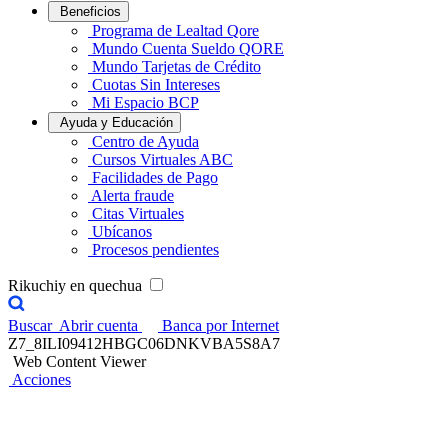
Beneficios
Programa de Lealtad Qore
Mundo Cuenta Sueldo QORE
Mundo Tarjetas de Crédito
Cuotas Sin Intereses
Mi Espacio BCP
Ayuda y Educación
Centro de Ayuda
Cursos Virtuales ABC
Facilidades de Pago
Alerta fraude
Citas Virtuales
Ubícanos
Procesos pendientes
Rikuchiy en quechua
Buscar
Abrir cuenta
Banca por Internet
Z7_8ILI09412HBGC06DNKVBA5S8A7
Web Content Viewer
Acciones