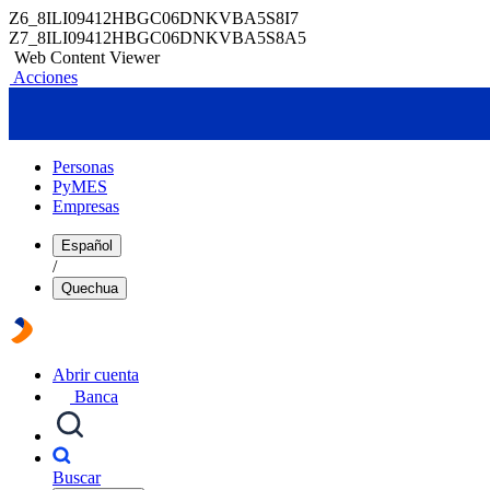
Z6_8ILI09412HBGC06DNKVBA5S8I7
Z7_8ILI09412HBGC06DNKVBA5S8A5
Web Content Viewer
Acciones
Personas
PyMES
Empresas
Español
/
Quechua
Abrir cuenta
Banca
Buscar