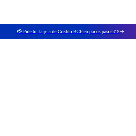
💳 Pide tu Tarjeta de Crédito BCP en pocos pasos 👉