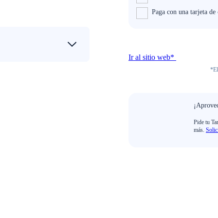
Paga con una tarjeta de
Ir al sitio web*
*El
¡Aprovec
Pide tu Ta
más.
Solic