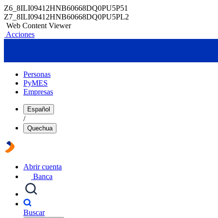
Z6_8ILI09412HNB60668DQ0PU5P51
Z7_8ILI09412HNB60668DQ0PU5PL2
Web Content Viewer
Acciones
Personas
PyMES
Empresas
Español
/
Quechua
Abrir cuenta
Banca
Buscar