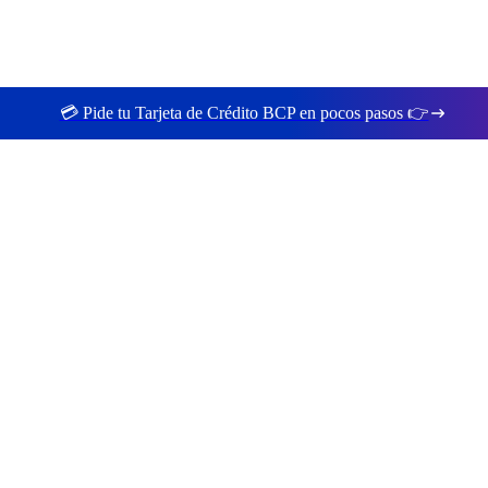
💳 Pide tu Tarjeta de Crédito BCP en pocos pasos 👉