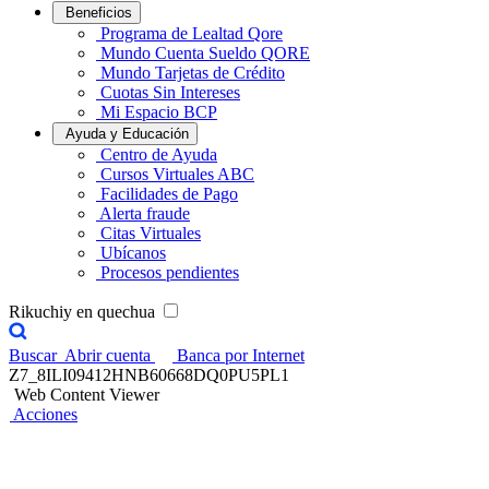
Beneficios
Programa de Lealtad Qore
Mundo Cuenta Sueldo QORE
Mundo Tarjetas de Crédito
Cuotas Sin Intereses
Mi Espacio BCP
Ayuda y Educación
Centro de Ayuda
Cursos Virtuales ABC
Facilidades de Pago
Alerta fraude
Citas Virtuales
Ubícanos
Procesos pendientes
Rikuchiy en quechua
Buscar
Abrir cuenta
Banca por Internet
Z7_8ILI09412HNB60668DQ0PU5PL1
Web Content Viewer
Acciones