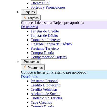
Cuenta CTS
Sorteos y Promociones
Tarjetas
Tarjetas
Conoce si tienes una Tarjeta pre-aprobada
Descúbrela
Tarjetas de Crédito
Tarjetas de Débito
Cuotas sin Intereses
Upgrade Tarjeta de Crédito
Préstamo Tarjetero
Compra Deuda
Comparador de Tarjetas
Préstamos
Préstamos
Conoce si tienes un Préstamo pre-aprobado
Descúbrelo
Préstamo Personal
Crédito Hipotecario
Crédito Vehicular
Adelanto de Sueldo
Cuotéalo sin Tarjetas
Yape Créditos
Compra Deuda