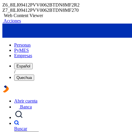
Z6_8ILI09412PVV0062BTDN8MF2R2
Z7_8ILI09412PVV0062BTDN8MF270
Web Content Viewer
Acciones
Personas
PyMES
Empresas
Español
/
Quechua
Abrir cuenta
Banca
Buscar