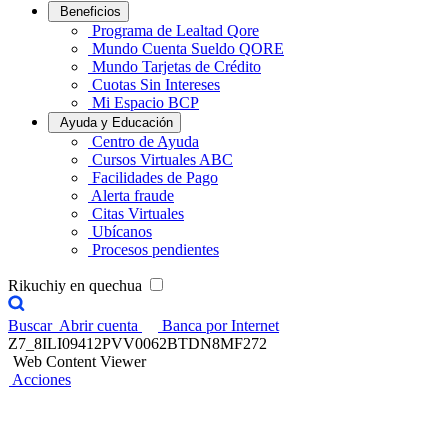
Beneficios
Programa de Lealtad Qore
Mundo Cuenta Sueldo QORE
Mundo Tarjetas de Crédito
Cuotas Sin Intereses
Mi Espacio BCP
Ayuda y Educación
Centro de Ayuda
Cursos Virtuales ABC
Facilidades de Pago
Alerta fraude
Citas Virtuales
Ubícanos
Procesos pendientes
Rikuchiy en quechua
Buscar
Abrir cuenta
Banca por Internet
Z7_8ILI09412PVV0062BTDN8MF272
Web Content Viewer
Acciones