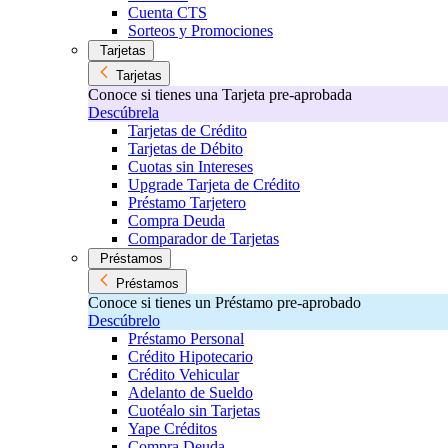
Cuenta CTS
Sorteos y Promociones
Tarjetas
Tarjetas
Conoce si tienes una Tarjeta pre-aprobada
Descúbrela
Tarjetas de Crédito
Tarjetas de Débito
Cuotas sin Intereses
Upgrade Tarjeta de Crédito
Préstamo Tarjetero
Compra Deuda
Comparador de Tarjetas
Préstamos
Préstamos
Conoce si tienes un Préstamo pre-aprobado
Descúbrelo
Préstamo Personal
Crédito Hipotecario
Crédito Vehicular
Adelanto de Sueldo
Cuotéalo sin Tarjetas
Yape Créditos
Compra Deuda