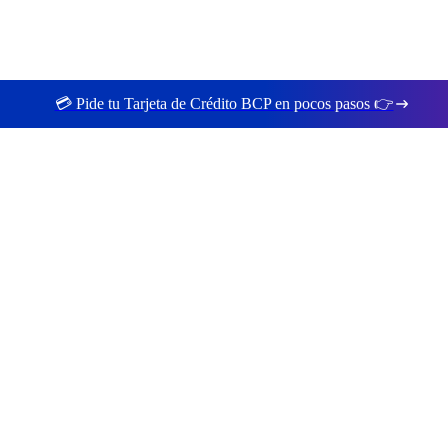
💳 Pide tu Tarjeta de Crédito BCP en pocos pasos 👉