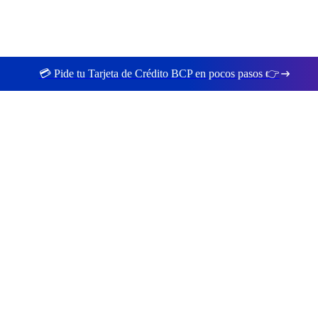
💳 Pide tu Tarjeta de Crédito BCP en pocos pasos 👉