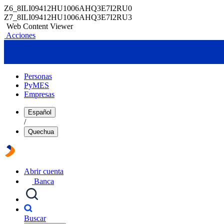
Z6_8ILI09412HU1006AHQ3E7I2RU0
Z7_8ILI09412HU1006AHQ3E7I2RU3
Web Content Viewer
Acciones
Personas
PyMES
Empresas
Español
/
Quechua
Abrir cuenta
Banca
Buscar