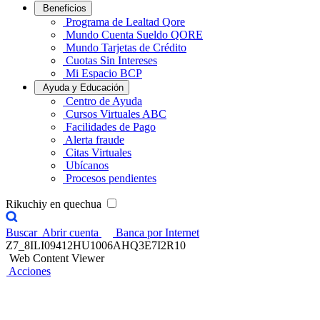
Beneficios
Programa de Lealtad Qore
Mundo Cuenta Sueldo QORE
Mundo Tarjetas de Crédito
Cuotas Sin Intereses
Mi Espacio BCP
Ayuda y Educación
Centro de Ayuda
Cursos Virtuales ABC
Facilidades de Pago
Alerta fraude
Citas Virtuales
Ubícanos
Procesos pendientes
Rikuchiy en quechua
Buscar
Abrir cuenta
Banca por Internet
Z7_8ILI09412HU1006AHQ3E7I2R10
Web Content Viewer
Acciones