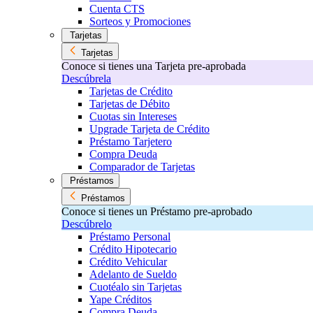
Cuenta CTS
Sorteos y Promociones
Tarjetas
Tarjetas
Conoce si tienes una Tarjeta pre-aprobada
Descúbrela
Tarjetas de Crédito
Tarjetas de Débito
Cuotas sin Intereses
Upgrade Tarjeta de Crédito
Préstamo Tarjetero
Compra Deuda
Comparador de Tarjetas
Préstamos
Préstamos
Conoce si tienes un Préstamo pre-aprobado
Descúbrelo
Préstamo Personal
Crédito Hipotecario
Crédito Vehicular
Adelanto de Sueldo
Cuotéalo sin Tarjetas
Yape Créditos
Compra Deuda