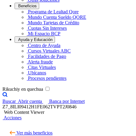
Beneficios
Programa de Lealtad Qore
Mundo Cuenta Sueldo QORE
Mundo Tarjetas de Crédito
Cuotas Sin Intereses
Mi Espacio BCP
Ayuda y Educación
Centro de Ayuda
Cursos Virtuales ABC
Facilidades de Pago
Alerta fraude
Citas Virtuales
Ubícanos
Procesos pendientes
Rikuchiy en quechua
Buscar
Abrir cuenta
Banca por Internet
Z7_8ILI09412H1FE062TVPT2J0846
Web Content Viewer
Acciones
Ver más beneficios