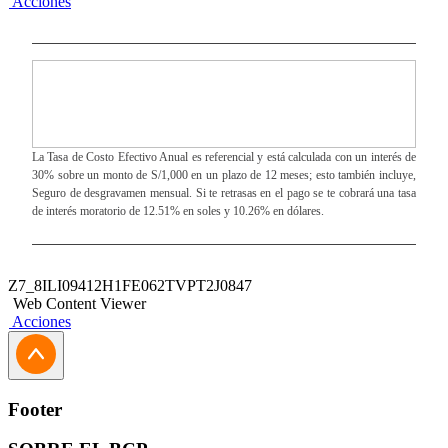
Acciones
La Tasa de Costo Efectivo Anual es referencial y está calculada con un interés de
30% sobre un monto de S/1,000 en un plazo de 12 meses; esto también incluye,
Seguro de desgravamen mensual. Si te retrasas en el pago se te cobrará una tasa
de interés moratorio de 12.51% en soles y 10.26% en dólares.
Z7_8ILI09412H1FE062TVPT2J0847
Web Content Viewer
Acciones
Footer