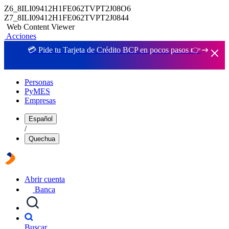
Z6_8ILI09412H1FE062TVPT2J08O6
Z7_8ILI09412H1FE062TVPT2J0844
Web Content Viewer
Acciones
💳 Pide tu Tarjeta de Crédito BCP en pocos pasos 👉
Personas
PyMES
Empresas
Español
/
Quechua
Abrir cuenta
Banca
Buscar