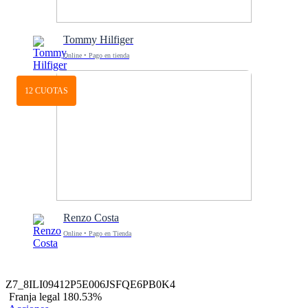
Tommy Hilfiger
Online • Pago en tienda
12 CUOTAS
Renzo Costa
Online • Pago en Tienda
Z7_8ILI09412P5E006JSFQE6PB0K4
Franja legal 180.53%