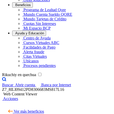
Beneficios
Programa de Lealtad Qore
Mundo Cuenta Sueldo QORE
Mundo Tarjetas de Crédito
Cuotas Sin Intereses
Mi Espacio BCP
Ayuda y Educación
Centro de Ayuda
Cursos Virtuales ABC
Facilidades de Pago
Alerta fraude
Citas Virtuales
Ubícanos
Procesos pendientes
Rikuchiy en quechua
Buscar
Abrir cuenta
Banca por Internet
Z7_8ILI09412PD8306683MS817L16
Web Content Viewer
Acciones
Ver más beneficios