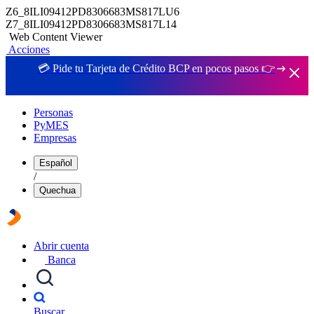
Z6_8ILI09412PD8306683MS817LU6
Z7_8ILI09412PD8306683MS817L14
Web Content Viewer
Acciones
💳 Pide tu Tarjeta de Crédito BCP en pocos pasos 👉
Personas
PyMES
Empresas
Español
/
Quechua
Abrir cuenta
Banca
Buscar