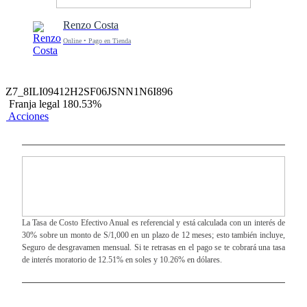
Renzo Costa
Online • Pago en Tienda
Z7_8ILI09412H2SF06JSNN1N6I896
Franja legal 180.53%
Acciones
La Tasa de Costo Efectivo Anual es referencial y está calculada con un interés de
30% sobre un monto de S/1,000 en un plazo de 12 meses; esto también incluye,
Seguro de desgravamen mensual. Si te retrasas en el pago se te cobrará una tasa
de interés moratorio de 12.51% en soles y 10.26% en dólares.