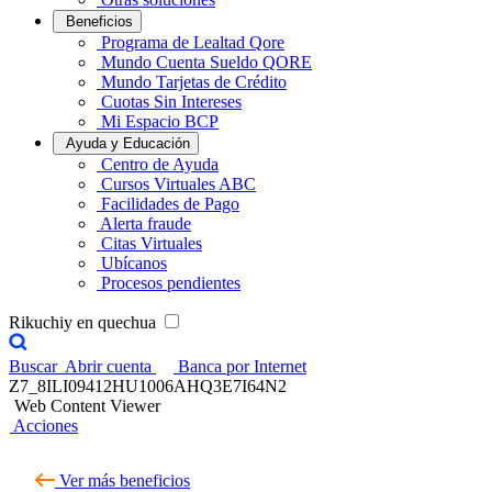
Beneficios
Programa de Lealtad Qore
Mundo Cuenta Sueldo QORE
Mundo Tarjetas de Crédito
Cuotas Sin Intereses
Mi Espacio BCP
Ayuda y Educación
Centro de Ayuda
Cursos Virtuales ABC
Facilidades de Pago
Alerta fraude
Citas Virtuales
Ubícanos
Procesos pendientes
Rikuchiy en quechua
Buscar
Abrir cuenta
Banca por Internet
Z7_8ILI09412HU1006AHQ3E7I64N2
Web Content Viewer
Acciones
Ver más beneficios