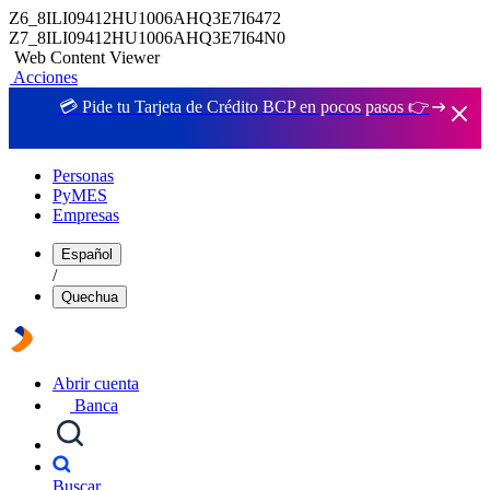
Z6_8ILI09412HU1006AHQ3E7I6472
Z7_8ILI09412HU1006AHQ3E7I64N0
Web Content Viewer
Acciones
💳 Pide tu Tarjeta de Crédito BCP en pocos pasos 👉
Personas
PyMES
Empresas
Español
/
Quechua
Abrir cuenta
Banca
Buscar