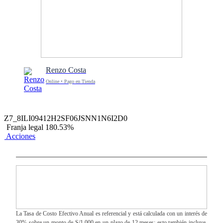
Renzo Costa
Online • Pago en Tienda
Z7_8ILI09412H2SF06JSNN1N6I2D0
Franja legal 180.53%
Acciones
La Tasa de Costo Efectivo Anual es referencial y está calculada con un interés de
30% sobre un monto de S/1,000 en un plazo de 12 meses; esto también incluye,