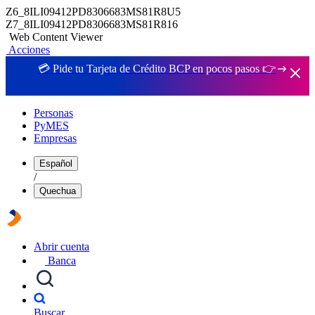
Z6_8ILI09412PD8306683MS81R8U5
Z7_8ILI09412PD8306683MS81R816
Web Content Viewer
Acciones
💳 Pide tu Tarjeta de Crédito BCP en pocos pasos 👉
Personas
PyMES
Empresas
Español
/
Quechua
Abrir cuenta
Banca
Buscar