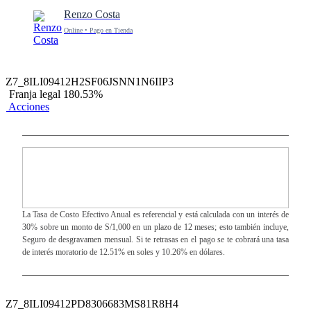
Renzo Costa
Online • Pago en Tienda
Z7_8ILI09412H2SF06JSNN1N6IIP3
Franja legal 180.53%
Acciones
La Tasa de Costo Efectivo Anual es referencial y está calculada con un interés de
30% sobre un monto de S/1,000 en un plazo de 12 meses; esto también incluye,
Seguro de desgravamen mensual. Si te retrasas en el pago se te cobrará una tasa
de interés moratorio de 12.51% en soles y 10.26% en dólares.
Z7_8ILI09412PD8306683MS81R8H4