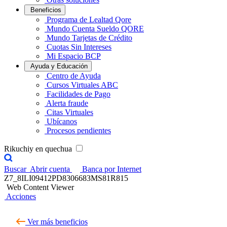
Beneficios
Programa de Lealtad Qore
Mundo Cuenta Sueldo QORE
Mundo Tarjetas de Crédito
Cuotas Sin Intereses
Mi Espacio BCP
Ayuda y Educación
Centro de Ayuda
Cursos Virtuales ABC
Facilidades de Pago
Alerta fraude
Citas Virtuales
Ubícanos
Procesos pendientes
Rikuchiy en quechua
Buscar
Abrir cuenta
Banca por Internet
Z7_8ILI09412PD8306683MS81R815
Web Content Viewer
Acciones
Ver más beneficios