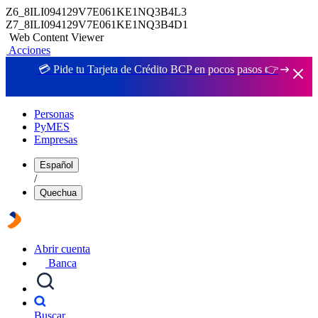
Z6_8ILI094129V7E061KE1NQ3B4L3
Z7_8ILI094129V7E061KE1NQ3B4D1
Web Content Viewer
Acciones
💳 Pide tu Tarjeta de Crédito BCP en pocos pasos 👉
Personas
PyMES
Empresas
Español
/
Quechua
Abrir cuenta
Banca
Buscar