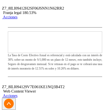
Z7_8ILI09412H2SF06JSNN1N62RR2
Franja legal 180.53%
Acciones
La Tasa de Costo Efectivo Anual es referencial y está calculada con un interés de
30% sobre un monto de S/1,000 en un plazo de 12 meses; esto también incluye,
Seguro de desgravamen mensual. Si te retrasas en el pago se te cobrará una tasa
de interés moratorio de 12.51% en soles y 10.26% en dólares.
Z7_8ILI094129V7E061KE1NQ3B4T2
Web Content Viewer
Acciones