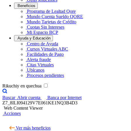
Beneficios
Programa de Lealtad Qore
Mundo Cuenta Sueldo QORE
Mundo Tarjetas de Crédito
Cuotas Sin Intereses
Mi Espacio BCP
Ayuda y Educación
Centro de Ayuda
Cursos Virtuales ABC
Facilidades de Pago
Alerta fraude
Citas Virtuales
Ubícanos
Procesos pendientes
Rikuchiy en quechua
Buscar
Abrir cuenta
Banca por Internet
Z7_8ILI094129V7E061KE1NQ3B4D3
Web Content Viewer
Acciones
Ver más beneficios