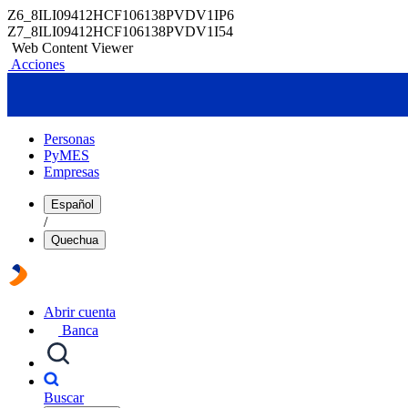
Z6_8ILI09412HCF106138PVDV1IP6
Z7_8ILI09412HCF106138PVDV1I54
Web Content Viewer
Acciones
Personas
PyMES
Empresas
Español
/
Quechua
Abrir cuenta
Banca
Buscar