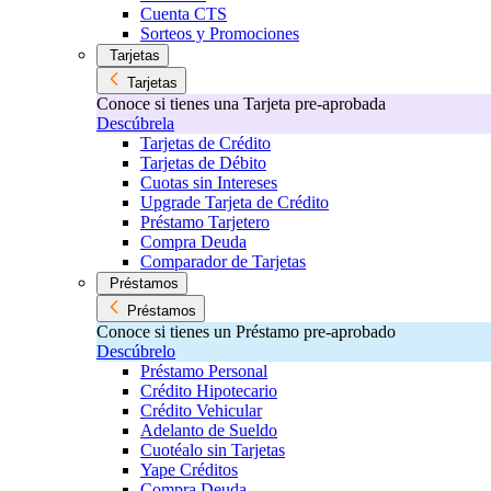
Cuenta CTS
Sorteos y Promociones
Tarjetas
Tarjetas
Conoce si tienes una Tarjeta pre-aprobada
Descúbrela
Tarjetas de Crédito
Tarjetas de Débito
Cuotas sin Intereses
Upgrade Tarjeta de Crédito
Préstamo Tarjetero
Compra Deuda
Comparador de Tarjetas
Préstamos
Préstamos
Conoce si tienes un Préstamo pre-aprobado
Descúbrelo
Préstamo Personal
Crédito Hipotecario
Crédito Vehicular
Adelanto de Sueldo
Cuotéalo sin Tarjetas
Yape Créditos
Compra Deuda