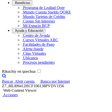
Beneficios
Programa de Lealtad Qore
Mundo Cuenta Sueldo QORE
Mundo Tarjetas de Crédito
Cuotas Sin Intereses
Mi Espacio BCP
Ayuda y Educación
Centro de Ayuda
Cursos Virtuales ABC
Facilidades de Pago
Alerta fraude
Citas Virtuales
Ubícanos
Procesos pendientes
Rikuchiy en quechua
Buscar
Abrir cuenta
Banca por Internet
Z7_8ILI09412HCF106138PVDV1I56
Web Content Viewer
Acciones