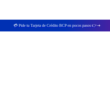
💳 Pide tu Tarjeta de Crédito BCP en pocos pasos 👉