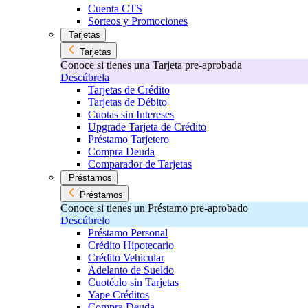
Cuenta CTS
Sorteos y Promociones
Tarjetas
Tarjetas
Conoce si tienes una Tarjeta pre-aprobada
Descúbrela
Tarjetas de Crédito
Tarjetas de Débito
Cuotas sin Intereses
Upgrade Tarjeta de Crédito
Préstamo Tarjetero
Compra Deuda
Comparador de Tarjetas
Préstamos
Préstamos
Conoce si tienes un Préstamo pre-aprobado
Descúbrelo
Préstamo Personal
Crédito Hipotecario
Crédito Vehicular
Adelanto de Sueldo
Cuotéalo sin Tarjetas
Yape Créditos
Compra Deuda