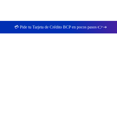
💳 Pide tu Tarjeta de Crédito BCP en pocos pasos 👉