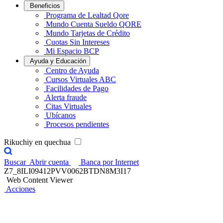
Beneficios
Programa de Lealtad Qore
Mundo Cuenta Sueldo QORE
Mundo Tarjetas de Crédito
Cuotas Sin Intereses
Mi Espacio BCP
Ayuda y Educación
Centro de Ayuda
Cursos Virtuales ABC
Facilidades de Pago
Alerta fraude
Citas Virtuales
Ubícanos
Procesos pendientes
Rikuchiy en quechua
Buscar
Abrir cuenta
Banca por Internet
Z7_8ILI09412PVV0062BTDN8M3I17
Web Content Viewer
Acciones