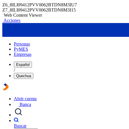
Z6_8ILI09412PVV0062BTDN8M3IU7
Z7_8ILI09412PVV0062BTDN8M3I15
Web Content Viewer
Acciones
Personas
PyMES
Empresas
Español
/
Quechua
Abrir cuenta
Banca
Buscar