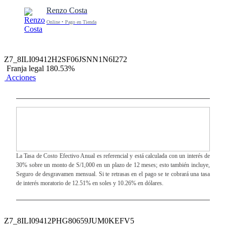
Renzo Costa
Online • Pago en Tienda
Z7_8ILI09412H2SF06JSNN1N6I272
Franja legal 180.53%
Acciones
La Tasa de Costo Efectivo Anual es referencial y está calculada con un interés de
30% sobre un monto de S/1,000 en un plazo de 12 meses; esto también incluye,
Seguro de desgravamen mensual. Si te retrasas en el pago se te cobrará una tasa
de interés moratorio de 12.51% en soles y 10.26% en dólares.
Z7_8ILI09412PHG80659JUM0KEFV5