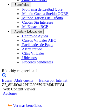
Beneficios
Programa de Lealtad Qore
Mundo Cuenta Sueldo QORE
Mundo Tarjetas de Crédito
Cuotas Sin Intereses
Mi Espacio BCP
Ayuda y Educación
Centro de Ayuda
Cursos Virtuales ABC
Facilidades de Pago
Alerta fraude
Citas Virtuales
Ubícanos
Procesos pendientes
Rikuchiy en quechua
Buscar
Abrir cuenta
Banca por Internet
Z7_8ILI09412PHG80659JUM0KEFV4
Web Content Viewer
Acciones
Ver más beneficios