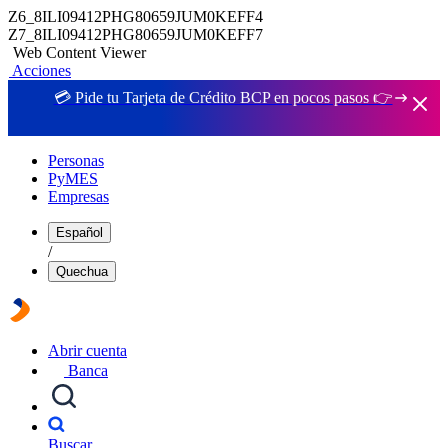
Z6_8ILI09412PHG80659JUM0KEFF4
Z7_8ILI09412PHG80659JUM0KEFF7
Web Content Viewer
Acciones
💳 Pide tu Tarjeta de Crédito BCP en pocos pasos 👉
Personas
PyMES
Empresas
Español
/
Quechua
Abrir cuenta
Banca
Buscar