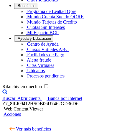
Beneficios
Programa de Lealtad Qore
Mundo Cuenta Sueldo QORE
Mundo Tarjetas de Crédito
Cuotas Sin Intereses
Mi Espacio BCP
Ayuda y Educación
Centro de Ayuda
Cursos Virtuales ABC
Facilidades de Pago
Alerta fraude
Citas Virtuales
Ubícanos
Procesos pendientes
Rikuchiy en quechua
Buscar
Abrir cuenta
Banca por Internet
Z7_8ILI09412HSOB06U7462GD36D6
Web Content Viewer
Acciones
Ver más beneficios