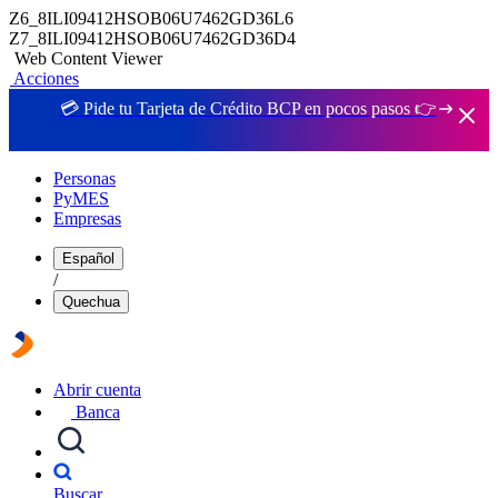
Z6_8ILI09412HSOB06U7462GD36L6
Z7_8ILI09412HSOB06U7462GD36D4
Web Content Viewer
Acciones
💳 Pide tu Tarjeta de Crédito BCP en pocos pasos 👉
Personas
PyMES
Empresas
Español
/
Quechua
Abrir cuenta
Banca
Buscar