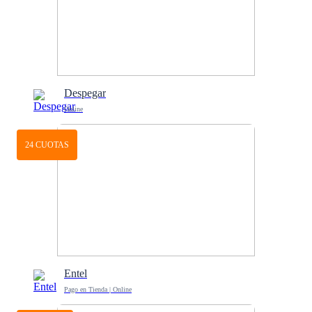
Despegar
Online
24 CUOTAS
Entel
Pago en Tienda | Online