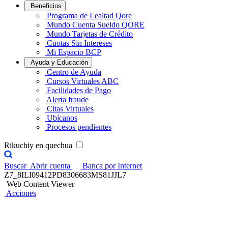
Beneficios
Programa de Lealtad Qore
Mundo Cuenta Sueldo QORE
Mundo Tarjetas de Crédito
Cuotas Sin Intereses
Mi Espacio BCP
Ayuda y Educación
Centro de Ayuda
Cursos Virtuales ABC
Facilidades de Pago
Alerta fraude
Citas Virtuales
Ubícanos
Procesos pendientes
Rikuchiy en quechua
Buscar
Abrir cuenta
Banca por Internet
Z7_8ILI09412PD8306683MS81JJL7
Web Content Viewer
Acciones