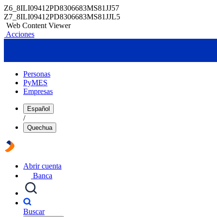
Z6_8ILI09412PD8306683MS81JJ57
Z7_8ILI09412PD8306683MS81JJL5
Web Content Viewer
Acciones
Personas
PyMES
Empresas
Español
/
Quechua
Abrir cuenta
Banca
Buscar