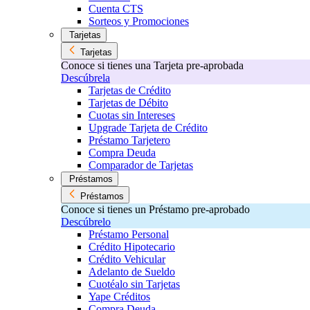
Cuenta CTS
Sorteos y Promociones
Tarjetas
Tarjetas
Conoce si tienes una Tarjeta pre-aprobada
Descúbrela
Tarjetas de Crédito
Tarjetas de Débito
Cuotas sin Intereses
Upgrade Tarjeta de Crédito
Préstamo Tarjetero
Compra Deuda
Comparador de Tarjetas
Préstamos
Préstamos
Conoce si tienes un Préstamo pre-aprobado
Descúbrelo
Préstamo Personal
Crédito Hipotecario
Crédito Vehicular
Adelanto de Sueldo
Cuotéalo sin Tarjetas
Yape Créditos
Compra Deuda