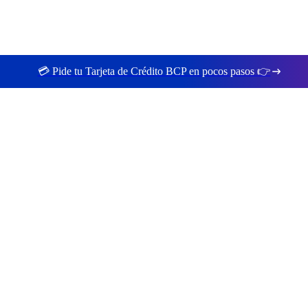
💳 Pide tu Tarjeta de Crédito BCP en pocos pasos 👉