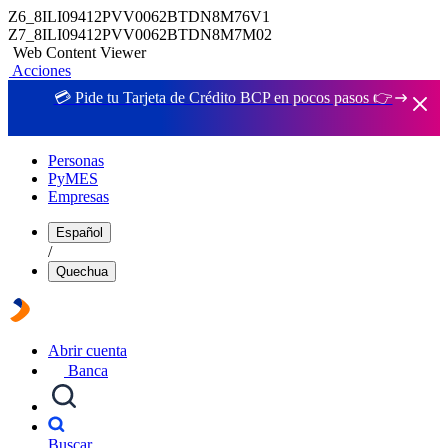
Z6_8ILI09412PVV0062BTDN8M76V1
Z7_8ILI09412PVV0062BTDN8M7M02
Web Content Viewer
Acciones
💳 Pide tu Tarjeta de Crédito BCP en pocos pasos 👉
Personas
PyMES
Empresas
Español
/
Quechua
Abrir cuenta
Banca
Buscar