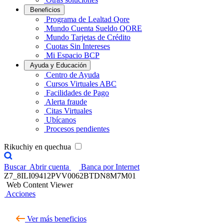
Beneficios
Programa de Lealtad Qore
Mundo Cuenta Sueldo QORE
Mundo Tarjetas de Crédito
Cuotas Sin Intereses
Mi Espacio BCP
Ayuda y Educación
Centro de Ayuda
Cursos Virtuales ABC
Facilidades de Pago
Alerta fraude
Citas Virtuales
Ubícanos
Procesos pendientes
Rikuchiy en quechua
Buscar
Abrir cuenta
Banca por Internet
Z7_8ILI09412PVV0062BTDN8M7M01
Web Content Viewer
Acciones
Ver más beneficios