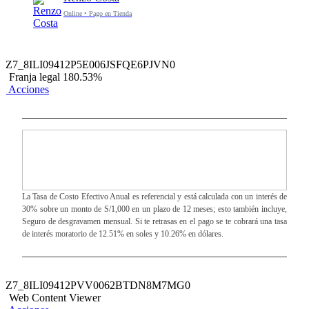
Online • Pago en Tienda
Z7_8ILI09412P5E006JSFQE6PJVN0
Franja legal 180.53%
Acciones
La Tasa de Costo Efectivo Anual es referencial y está calculada con un interés de
30% sobre un monto de S/1,000 en un plazo de 12 meses; esto también incluye,
Seguro de desgravamen mensual. Si te retrasas en el pago se te cobrará una tasa
de interés moratorio de 12.51% en soles y 10.26% en dólares.
Z7_8ILI09412PVV0062BTDN8M7MG0
Web Content Viewer