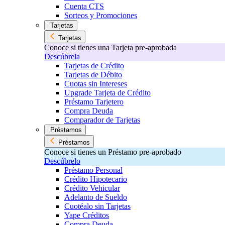
Cuenta CTS
Sorteos y Promociones
Tarjetas
Tarjetas
Conoce si tienes una Tarjeta pre-aprobada
Descúbrela
Tarjetas de Crédito
Tarjetas de Débito
Cuotas sin Intereses
Upgrade Tarjeta de Crédito
Préstamo Tarjetero
Compra Deuda
Comparador de Tarjetas
Préstamos
Préstamos
Conoce si tienes un Préstamo pre-aprobado
Descúbrelo
Préstamo Personal
Crédito Hipotecario
Crédito Vehicular
Adelanto de Sueldo
Cuotéalo sin Tarjetas
Yape Créditos
Compra Deuda