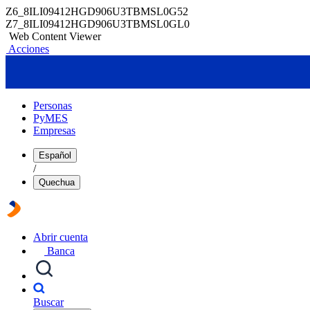
Z6_8ILI09412HGD906U3TBMSL0G52
Z7_8ILI09412HGD906U3TBMSL0GL0
Web Content Viewer
Acciones
Personas
PyMES
Empresas
Español
/
Quechua
Abrir cuenta
Banca
Buscar