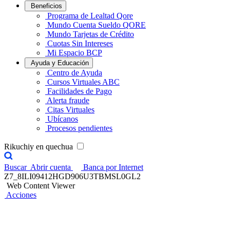
Beneficios
Programa de Lealtad Qore
Mundo Cuenta Sueldo QORE
Mundo Tarjetas de Crédito
Cuotas Sin Intereses
Mi Espacio BCP
Ayuda y Educación
Centro de Ayuda
Cursos Virtuales ABC
Facilidades de Pago
Alerta fraude
Citas Virtuales
Ubícanos
Procesos pendientes
Rikuchiy en quechua
Buscar
Abrir cuenta
Banca por Internet
Z7_8ILI09412HGD906U3TBMSL0GL2
Web Content Viewer
Acciones