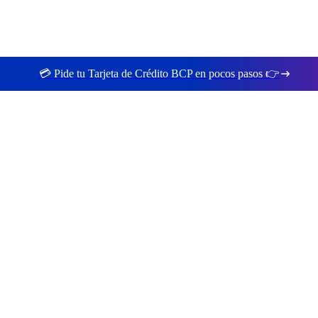
💳 Pide tu Tarjeta de Crédito BCP en pocos pasos 👉