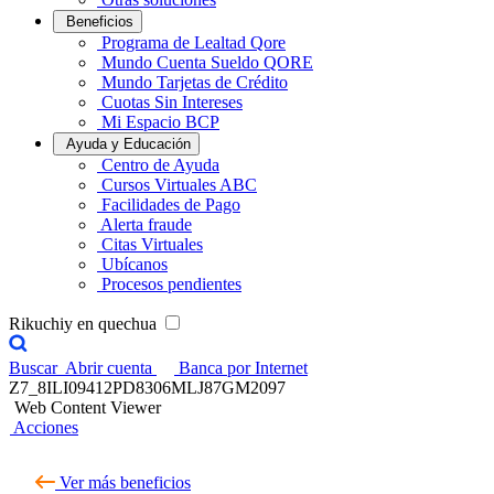
Beneficios
Programa de Lealtad Qore
Mundo Cuenta Sueldo QORE
Mundo Tarjetas de Crédito
Cuotas Sin Intereses
Mi Espacio BCP
Ayuda y Educación
Centro de Ayuda
Cursos Virtuales ABC
Facilidades de Pago
Alerta fraude
Citas Virtuales
Ubícanos
Procesos pendientes
Rikuchiy en quechua
Buscar
Abrir cuenta
Banca por Internet
Z7_8ILI09412PD8306MLJ87GM2097
Web Content Viewer
Acciones
Ver más beneficios