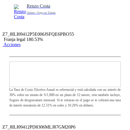
Renzo Costa
Online • Pago en Tienda
Z7_8ILI09412P5E006JSFQE6PBO55
Franja legal 180.53%
Acciones
La Tasa de Costo Efectivo Anual es referencial y está calculada con un interés de
30% sobre un monto de S/1,000 en un plazo de 12 meses; esto también incluye,
Seguro de desgravamen mensual. Si te retrasas en el pago se te cobrará una tasa
de interés moratorio de 12.51% en soles y 10.26% en dólares.
Z7_8ILI09412PD8306MLJ87GM20P6