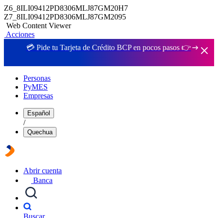
Z6_8ILI09412PD8306MLJ87GM20H7
Z7_8ILI09412PD8306MLJ87GM2095
Web Content Viewer
Acciones
💳 Pide tu Tarjeta de Crédito BCP en pocos pasos 👉
Personas
PyMES
Empresas
Español
/
Quechua
Abrir cuenta
Banca
Buscar