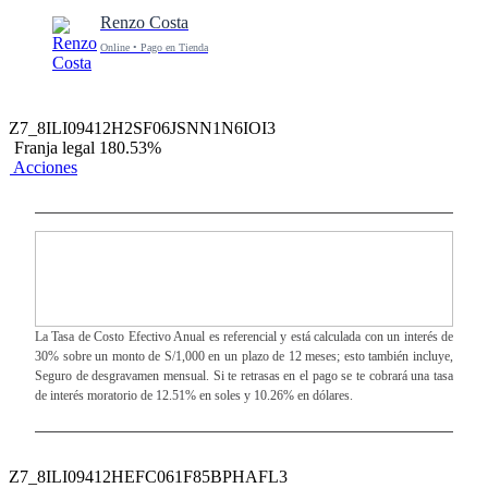
Renzo Costa
Online • Pago en Tienda
Z7_8ILI09412H2SF06JSNN1N6IOI3
Franja legal 180.53%
Acciones
La Tasa de Costo Efectivo Anual es referencial y está calculada con un interés de
30% sobre un monto de S/1,000 en un plazo de 12 meses; esto también incluye,
Seguro de desgravamen mensual. Si te retrasas en el pago se te cobrará una tasa
de interés moratorio de 12.51% en soles y 10.26% en dólares.
Z7_8ILI09412HEFC061F85BPHAFL3