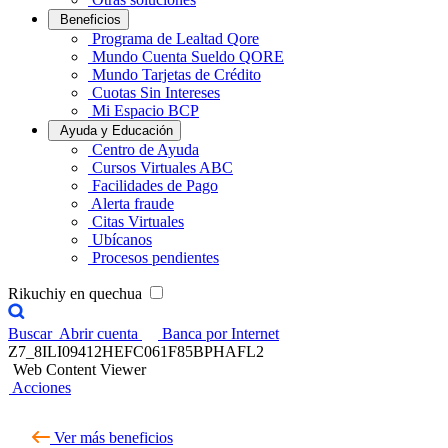
Beneficios
Programa de Lealtad Qore
Mundo Cuenta Sueldo QORE
Mundo Tarjetas de Crédito
Cuotas Sin Intereses
Mi Espacio BCP
Ayuda y Educación
Centro de Ayuda
Cursos Virtuales ABC
Facilidades de Pago
Alerta fraude
Citas Virtuales
Ubícanos
Procesos pendientes
Rikuchiy en quechua
Buscar
Abrir cuenta
Banca por Internet
Z7_8ILI09412HEFC061F85BPHAFL2
Web Content Viewer
Acciones
Ver más beneficios