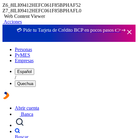
Z6_8ILI09412HEFC061F85BPHAF52
Z7_8ILI09412HEFC061F85BPHAFL0
Web Content Viewer
Acciones
💳 Pide tu Tarjeta de Crédito BCP en pocos pasos 👉
Personas
PyMES
Empresas
Español
/
Quechua
Abrir cuenta
Banca
Buscar