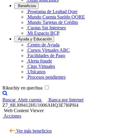
Beneficios
Programa de Lealtad Qore
Mundo Cuenta Sueldo QORE
Mundo Tarjetas de Crédito
Cuotas Sin Intereses
Mi Espacio BCP
Ayuda y Educación
Centro de Ayuda
Cursos Virtuales ABC
Facilidades de Pago
Alerta fraude
Citas Virtuales
Ubícanos
Procesos pendientes
Rikuchiy en quechua
Buscar
Abrir cuenta
Banca por Internet
Z7_8ILI09412HU1006AHQ3E7I6PH4
Web Content Viewer
Acciones
Ver más beneficios