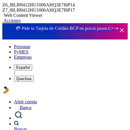
Z6_8ILI09412HU1006AHQ3E7I6P14
Z7_8ILI09412HU1006AHQ3E7I6P17
Web Content Viewer
Acciones
💳 Pide tu Tarjeta de Crédito BCP en pocos pasos 👉
Personas
PyMES
Empresas
Español
/
Quechua
Abrir cuenta
Banca
Buscar