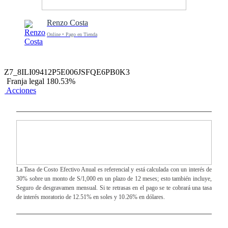
Renzo Costa
Online • Pago en Tienda
Z7_8ILI09412P5E006JSFQE6PB0K3
Franja legal 180.53%
Acciones
La Tasa de Costo Efectivo Anual es referencial y está calculada con un interés de
30% sobre un monto de S/1,000 en un plazo de 12 meses; esto también incluye,
Seguro de desgravamen mensual. Si te retrasas en el pago se te cobrará una tasa
de interés moratorio de 12.51% en soles y 10.26% en dólares.