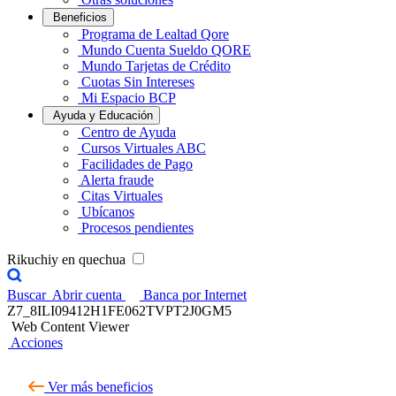
Beneficios
Programa de Lealtad Qore
Mundo Cuenta Sueldo QORE
Mundo Tarjetas de Crédito
Cuotas Sin Intereses
Mi Espacio BCP
Ayuda y Educación
Centro de Ayuda
Cursos Virtuales ABC
Facilidades de Pago
Alerta fraude
Citas Virtuales
Ubícanos
Procesos pendientes
Rikuchiy en quechua
Buscar
Abrir cuenta
Banca por Internet
Z7_8ILI09412H1FE062TVPT2J0GM5
Web Content Viewer
Acciones
Ver más beneficios