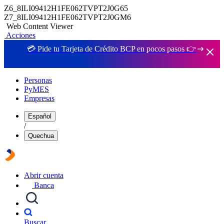
Z6_8ILI09412H1FE062TVPT2J0G65
Z7_8ILI09412H1FE062TVPT2J0GM6
Web Content Viewer
Acciones
💳 Pide tu Tarjeta de Crédito BCP en pocos pasos 👉
Personas
PyMES
Empresas
Español
/
Quechua
Abrir cuenta
Banca
Buscar