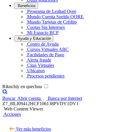
Beneficios
Programa de Lealtad Qore
Mundo Cuenta Sueldo QORE
Mundo Tarjetas de Crédito
Cuotas Sin Intereses
Mi Espacio BCP
Ayuda y Educación
Centro de Ayuda
Cursos Virtuales ABC
Facilidades de Pago
Alerta fraude
Citas Virtuales
Ubícanos
Procesos pendientes
Rikuchiy en quechua
Buscar
Abrir cuenta
Banca por Internet
Z7_8ILI09412HCF106138PVDV1DV1
Web Content Viewer
Acciones
Ver más beneficios