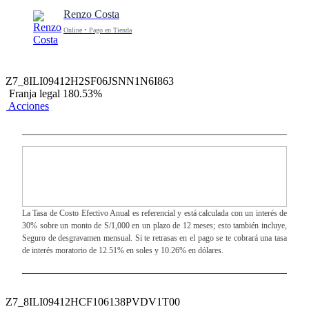
Renzo Costa
Online • Pago en Tienda
Z7_8ILI09412H2SF06JSNN1N6I863
Franja legal 180.53%
Acciones
La Tasa de Costo Efectivo Anual es referencial y está calculada con un interés de
30% sobre un monto de S/1,000 en un plazo de 12 meses; esto también incluye,
Seguro de desgravamen mensual. Si te retrasas en el pago se te cobrará una tasa
de interés moratorio de 12.51% en soles y 10.26% en dólares.
Z7_8ILI09412HCF106138PVDV1T00