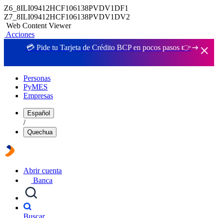
Z6_8ILI09412HCF106138PVDV1DF1
Z7_8ILI09412HCF106138PVDV1DV2
Web Content Viewer
Acciones
💳 Pide tu Tarjeta de Crédito BCP en pocos pasos 👉
Personas
PyMES
Empresas
Español
/
Quechua
Abrir cuenta
Banca
Buscar