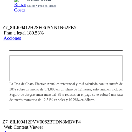
Online • Pago en Tienda
Z7_8ILI09412H2SF06JSNN1N62FB5
Franja legal 180.53%
Acciones
La Tasa de Costo Efectivo Anual es referencial y está calculada con un interés de
30% sobre un monto de S/1,000 en un plazo de 12 meses; esto también incluye,
Seguro de desgravamen mensual. Si te retrasas en el pago se te cobrará una tasa
de interés moratorio de 12.51% en soles y 10.26% en dólares.
Z7_8ILI09412PVV0062BTDN8MBVP4
Web Content Viewer