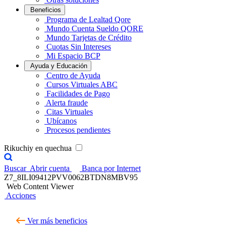
Beneficios
Programa de Lealtad Qore
Mundo Cuenta Sueldo QORE
Mundo Tarjetas de Crédito
Cuotas Sin Intereses
Mi Espacio BCP
Ayuda y Educación
Centro de Ayuda
Cursos Virtuales ABC
Facilidades de Pago
Alerta fraude
Citas Virtuales
Ubícanos
Procesos pendientes
Rikuchiy en quechua
Buscar
Abrir cuenta
Banca por Internet
Z7_8ILI09412PVV0062BTDN8MBV95
Web Content Viewer
Acciones
Ver más beneficios