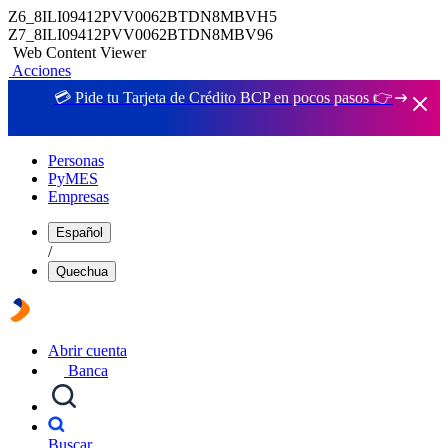
Z6_8ILI09412PVV0062BTDN8MBVH5
Z7_8ILI09412PVV0062BTDN8MBV96
Web Content Viewer
Acciones
💳 Pide tu Tarjeta de Crédito BCP en pocos pasos 👉
Personas
PyMES
Empresas
Español
/
Quechua
Abrir cuenta
Banca
Buscar