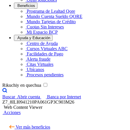
Beneficios
Programa de Lealtad Qore
Mundo Cuenta Sueldo QORE
Mundo Tarjetas de Crédito
Cuotas Sin Intereses
Mi Espacio BCP
Ayuda y Educación
Centro de Ayuda
Cursos Virtuales ABC
Facilidades de Pago
Alerta fraude
Citas Virtuales
Ubícanos
Procesos pendientes
Rikuchiy en quechua
Buscar
Abrir cuenta
Banca por Internet
Z7_8ILI0941210PA061GP3C903M26
Web Content Viewer
Acciones
Ver más beneficios