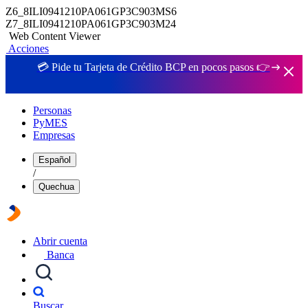
Z6_8ILI0941210PA061GP3C903MS6
Z7_8ILI0941210PA061GP3C903M24
Web Content Viewer
Acciones
💳 Pide tu Tarjeta de Crédito BCP en pocos pasos 👉
Personas
PyMES
Empresas
Español
/
Quechua
Abrir cuenta
Banca
Buscar