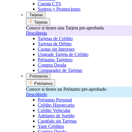
Cuenta CTS
Sorteos y Promociones
Tarjetas
Tarjetas
Conoce si tienes una Tarjeta pre-aprobada
Descúbrela
Tarjetas de Crédito
Tarjetas de Débito
Cuotas sin Intereses
Upgrade Tarjeta de Crédito
Préstamo Tarjetero
Compra Deuda
Comparador de Tarjetas
Préstamos
Préstamos
Conoce si tienes un Préstamo pre-aprobado
Descúbrelo
Préstamo Personal
Crédito Hipotecario
Crédito Vehicular
Adelanto de Sueldo
Cuotéalo sin Tarjetas
Yape Créditos
Compra Deuda