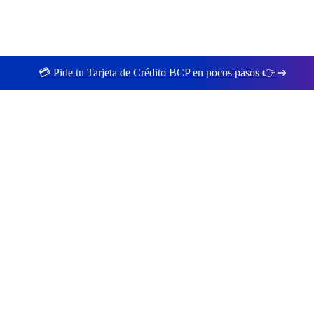
💳 Pide tu Tarjeta de Crédito BCP en pocos pasos 👉