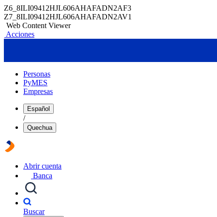
Z6_8ILI09412HJL606AHAFADN2AF3
Z7_8ILI09412HJL606AHAFADN2AV1
Web Content Viewer
Acciones
Personas
PyMES
Empresas
Español
/
Quechua
Abrir cuenta
Banca
Buscar