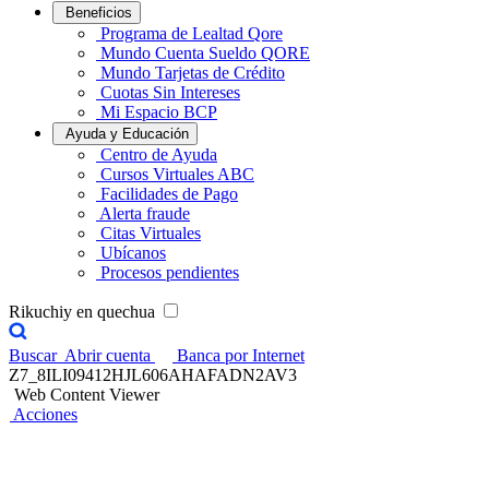
Beneficios
Programa de Lealtad Qore
Mundo Cuenta Sueldo QORE
Mundo Tarjetas de Crédito
Cuotas Sin Intereses
Mi Espacio BCP
Ayuda y Educación
Centro de Ayuda
Cursos Virtuales ABC
Facilidades de Pago
Alerta fraude
Citas Virtuales
Ubícanos
Procesos pendientes
Rikuchiy en quechua
Buscar
Abrir cuenta
Banca por Internet
Z7_8ILI09412HJL606AHAFADN2AV3
Web Content Viewer
Acciones