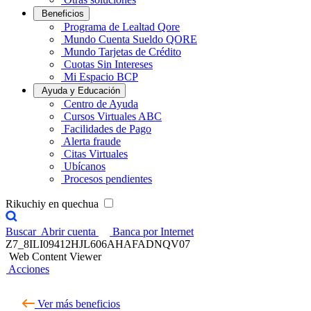
Beneficios
Programa de Lealtad Qore
Mundo Cuenta Sueldo QORE
Mundo Tarjetas de Crédito
Cuotas Sin Intereses
Mi Espacio BCP
Ayuda y Educación
Centro de Ayuda
Cursos Virtuales ABC
Facilidades de Pago
Alerta fraude
Citas Virtuales
Ubícanos
Procesos pendientes
Rikuchiy en quechua
Buscar
Abrir cuenta
Banca por Internet
Z7_8ILI09412HJL606AHAFADNQV07
Web Content Viewer
Acciones
Ver más beneficios