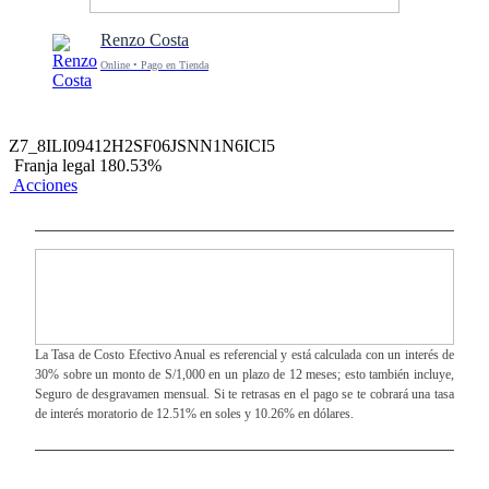
Renzo Costa
Online • Pago en Tienda
Z7_8ILI09412H2SF06JSNN1N6ICI5
Franja legal 180.53%
Acciones
La Tasa de Costo Efectivo Anual es referencial y está calculada con un interés de
30% sobre un monto de S/1,000 en un plazo de 12 meses; esto también incluye,
Seguro de desgravamen mensual. Si te retrasas en el pago se te cobrará una tasa
de interés moratorio de 12.51% en soles y 10.26% en dólares.