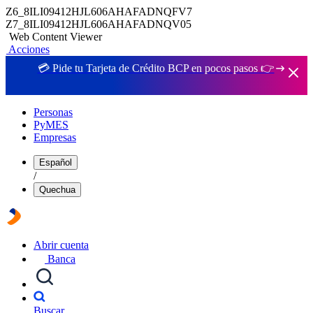
Z6_8ILI09412HJL606AHAFADNQFV7
Z7_8ILI09412HJL606AHAFADNQV05
Web Content Viewer
Acciones
💳 Pide tu Tarjeta de Crédito BCP en pocos pasos 👉
Personas
PyMES
Empresas
Español
/
Quechua
Abrir cuenta
Banca
Buscar