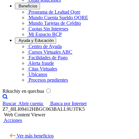
Beneficios
Programa de Lealtad Qore
Mundo Cuenta Sueldo QORE
Mundo Tarjetas de Crédito
Cuotas Sin Intereses
Mi Espacio BCP
Ayuda y Educación
Centro de Ayuda
Cursos Virtuales ABC
Facilidades de Pago
Alerta fraude
Citas Virtuales
Ubícanos
Procesos pendientes
Rikuchiy en quechua
Buscar
Abrir cuenta
Banca por Internet
Z7_8ILI09412HBGC063BALL9U3TK5
Web Content Viewer
Acciones
Ver más beneficios