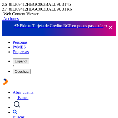
Z6_8ILI09412HBGC063BALL9U3T45
Z7_8ILI09412HBGC063BALL9U3TK6
Web Content Viewer
Acciones
💳 Pide tu Tarjeta de Crédito BCP en pocos pasos 👉
Personas
PyMES
Empresas
Español
/
Quechua
Abrir cuenta
Banca
Buscar