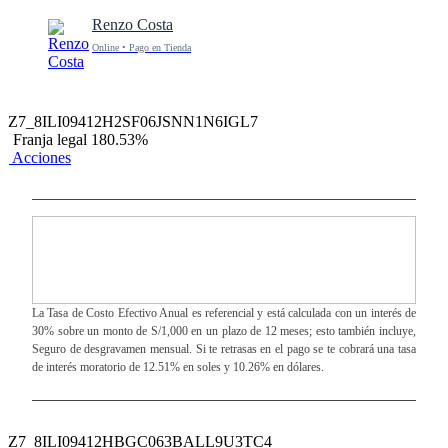
Renzo Costa
Online • Pago en Tienda
Z7_8ILI09412H2SF06JSNN1N6IGL7
Franja legal 180.53%
Acciones
La Tasa de Costo Efectivo Anual es referencial y está calculada con un interés de
30% sobre un monto de S/1,000 en un plazo de 12 meses; esto también incluye,
Seguro de desgravamen mensual. Si te retrasas en el pago se te cobrará una tasa
de interés moratorio de 12.51% en soles y 10.26% en dólares.
Z7_8ILI09412HBGC063BALL9U3TC4