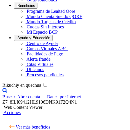
Beneficios
Programa de Lealtad Qore
Mundo Cuenta Sueldo QORE
Mundo Tarjetas de Crédito
Cuotas Sin Intereses
Mi Espacio BCP
Ayuda y Educación
Centro de Ayuda
Cursos Virtuales ABC
Facilidades de Pago
Alerta fraude
Citas Virtuales
Ubícanos
Procesos pendientes
Rikuchiy en quechua
Buscar
Abrir cuenta
Banca por Internet
Z7_8ILI09412HL9106DNK91F2Q4N1
Web Content Viewer
Acciones
Ver más beneficios