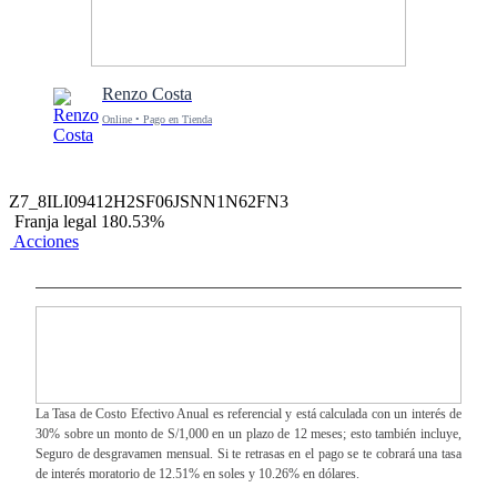
Renzo Costa
Online • Pago en Tienda
Z7_8ILI09412H2SF06JSNN1N62FN3
Franja legal 180.53%
Acciones
La Tasa de Costo Efectivo Anual es referencial y está calculada con un interés de
30% sobre un monto de S/1,000 en un plazo de 12 meses; esto también incluye,
Seguro de desgravamen mensual. Si te retrasas en el pago se te cobrará una tasa
de interés moratorio de 12.51% en soles y 10.26% en dólares.