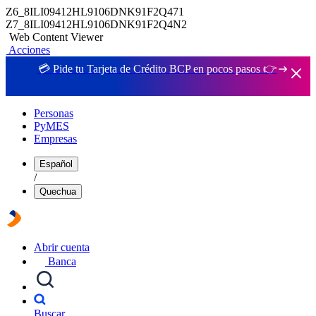
Z6_8ILI09412HL9106DNK91F2Q471
Z7_8ILI09412HL9106DNK91F2Q4N2
Web Content Viewer
Acciones
💳 Pide tu Tarjeta de Crédito BCP en pocos pasos 👉
Personas
PyMES
Empresas
Español
/
Quechua
Abrir cuenta
Banca
Buscar