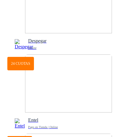
Despegar
Online
24 CUOTAS
Entel
Pago en Tienda | Online