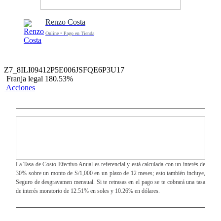
Renzo Costa
Online • Pago en Tienda
Z7_8ILI09412P5E006JSFQE6P3U17
Franja legal 180.53%
Acciones
La Tasa de Costo Efectivo Anual es referencial y está calculada con un interés de
30% sobre un monto de S/1,000 en un plazo de 12 meses; esto también incluye,
Seguro de desgravamen mensual. Si te retrasas en el pago se te cobrará una tasa
de interés moratorio de 12.51% en soles y 10.26% en dólares.