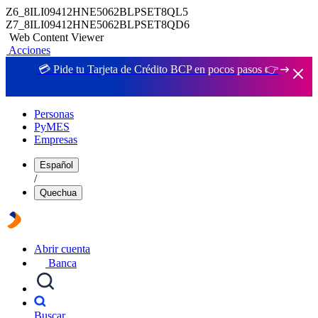
Z6_8ILI09412HNE5062BLPSET8QL5
Z7_8ILI09412HNE5062BLPSET8QD6
Web Content Viewer
Acciones
💳 Pide tu Tarjeta de Crédito BCP en pocos pasos 👉
Personas
PyMES
Empresas
Español
/
Quechua
Abrir cuenta
Banca
Buscar