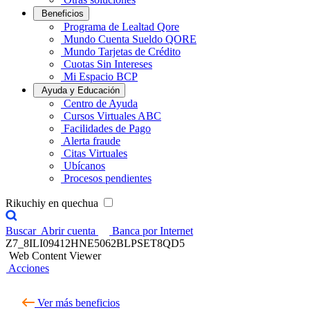
Beneficios
Programa de Lealtad Qore
Mundo Cuenta Sueldo QORE
Mundo Tarjetas de Crédito
Cuotas Sin Intereses
Mi Espacio BCP
Ayuda y Educación
Centro de Ayuda
Cursos Virtuales ABC
Facilidades de Pago
Alerta fraude
Citas Virtuales
Ubícanos
Procesos pendientes
Rikuchiy en quechua
Buscar
Abrir cuenta
Banca por Internet
Z7_8ILI09412HNE5062BLPSET8QD5
Web Content Viewer
Acciones
Ver más beneficios