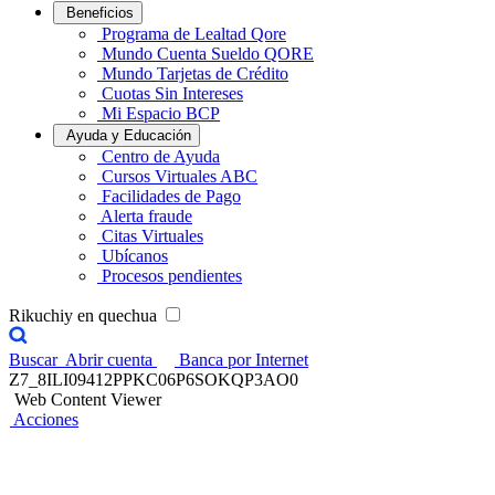
Beneficios
Programa de Lealtad Qore
Mundo Cuenta Sueldo QORE
Mundo Tarjetas de Crédito
Cuotas Sin Intereses
Mi Espacio BCP
Ayuda y Educación
Centro de Ayuda
Cursos Virtuales ABC
Facilidades de Pago
Alerta fraude
Citas Virtuales
Ubícanos
Procesos pendientes
Rikuchiy en quechua
Buscar
Abrir cuenta
Banca por Internet
Z7_8ILI09412PPKC06P6SOKQP3AO0
Web Content Viewer
Acciones