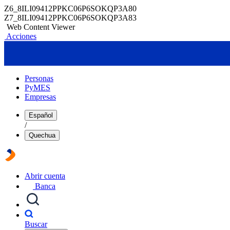
Z6_8ILI09412PPKC06P6SOKQP3A80
Z7_8ILI09412PPKC06P6SOKQP3A83
Web Content Viewer
Acciones
Personas
PyMES
Empresas
Español
/
Quechua
Abrir cuenta
Banca
Buscar