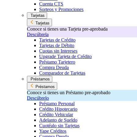
Cuenta CTS
Sorteos y Promociones
Tarjetas
Tarjetas
Conoce si tienes una Tarjeta pre-aprobada
Descúbrela
Tarjetas de Crédito
Tarjetas de Débito
Cuotas sin Intereses
Upgrade Tarjeta de Crédito
Préstamo Tarjetero
Compra Deuda
Comparador de Tarjetas
Préstamos
Préstamos
Conoce si tienes un Préstamo pre-aprobado
Descúbrelo
Préstamo Personal
Crédito Hipotecario
Crédito Vehicular
Adelanto de Sueldo
Cuotéalo sin Tarjetas
Yape Créditos
Compra Deuda