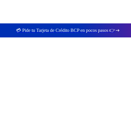
💳 Pide tu Tarjeta de Crédito BCP en pocos pasos 👉