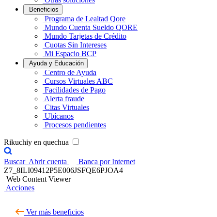
Beneficios
Programa de Lealtad Qore
Mundo Cuenta Sueldo QORE
Mundo Tarjetas de Crédito
Cuotas Sin Intereses
Mi Espacio BCP
Ayuda y Educación
Centro de Ayuda
Cursos Virtuales ABC
Facilidades de Pago
Alerta fraude
Citas Virtuales
Ubícanos
Procesos pendientes
Rikuchiy en quechua
Buscar
Abrir cuenta
Banca por Internet
Z7_8ILI09412P5E006JSFQE6PJOA4
Web Content Viewer
Acciones
Ver más beneficios