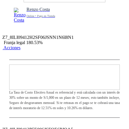
Renzo Costa
Online • Pago en Tienda
Z7_8ILI09412H2SF06JSNN1N6I8N1
Franja legal 180.53%
Acciones
La Tasa de Costo Efectivo Anual es referencial y está calculada con un interés de
30% sobre un monto de S/1,000 en un plazo de 12 meses; esto también incluye,
Seguro de desgravamen mensual. Si te retrasas en el pago se te cobrará una tasa
de interés moratorio de 12.51% en soles y 10.26% en dólares.