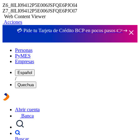
Z6_8ILI09412P5E006JSFQE6PJOI4
Z7_8ILI09412P5E006JSFQE6PJOI7
Web Content Viewer
Acciones
💳 Pide tu Tarjeta de Crédito BCP en pocos pasos 👉
Personas
PyMES
Empresas
Español
/
Quechua
Abrir cuenta
Banca
Buscar