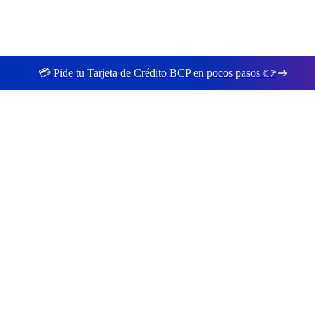
💳 Pide tu Tarjeta de Crédito BCP en pocos pasos 👉