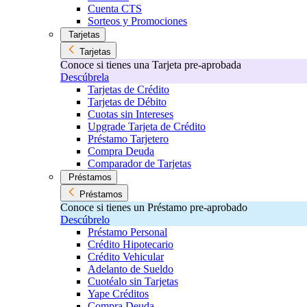
Cuenta CTS
Sorteos y Promociones
Tarjetas
Tarjetas
Conoce si tienes una Tarjeta pre-aprobada
Descúbrela
Tarjetas de Crédito
Tarjetas de Débito
Cuotas sin Intereses
Upgrade Tarjeta de Crédito
Préstamo Tarjetero
Compra Deuda
Comparador de Tarjetas
Préstamos
Préstamos
Conoce si tienes un Préstamo pre-aprobado
Descúbrelo
Préstamo Personal
Crédito Hipotecario
Crédito Vehicular
Adelanto de Sueldo
Cuotéalo sin Tarjetas
Yape Créditos
Compra Deuda