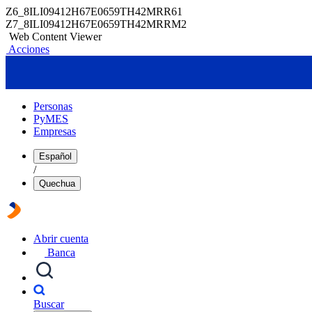
Z6_8ILI09412H67E0659TH42MRR61
Z7_8ILI09412H67E0659TH42MRRM2
Web Content Viewer
Acciones
Personas
PyMES
Empresas
Español
/
Quechua
Abrir cuenta
Banca
Buscar