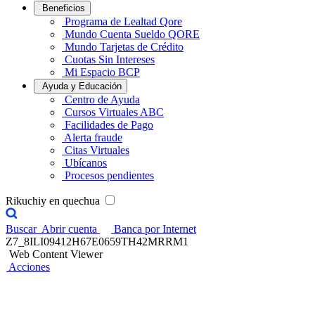
Beneficios
Programa de Lealtad Qore
Mundo Cuenta Sueldo QORE
Mundo Tarjetas de Crédito
Cuotas Sin Intereses
Mi Espacio BCP
Ayuda y Educación
Centro de Ayuda
Cursos Virtuales ABC
Facilidades de Pago
Alerta fraude
Citas Virtuales
Ubícanos
Procesos pendientes
Rikuchiy en quechua
Buscar
Abrir cuenta
Banca por Internet
Z7_8ILI09412H67E0659TH42MRRM1
Web Content Viewer
Acciones