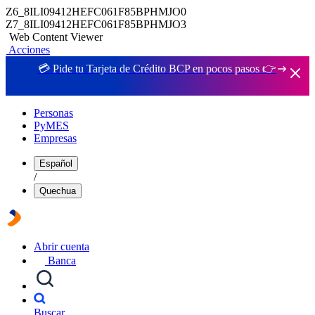
Z6_8ILI09412HEFC061F85BPHMJO0
Z7_8ILI09412HEFC061F85BPHMJO3
Web Content Viewer
Acciones
💳 Pide tu Tarjeta de Crédito BCP en pocos pasos 👉
Personas
PyMES
Empresas
Español
/
Quechua
Abrir cuenta
Banca
Buscar