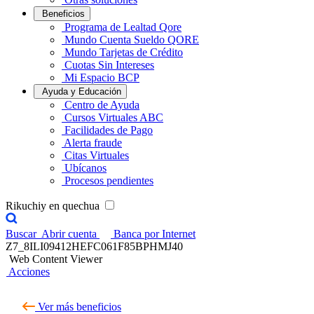
Beneficios
Programa de Lealtad Qore
Mundo Cuenta Sueldo QORE
Mundo Tarjetas de Crédito
Cuotas Sin Intereses
Mi Espacio BCP
Ayuda y Educación
Centro de Ayuda
Cursos Virtuales ABC
Facilidades de Pago
Alerta fraude
Citas Virtuales
Ubícanos
Procesos pendientes
Rikuchiy en quechua
Buscar
Abrir cuenta
Banca por Internet
Z7_8ILI09412HEFC061F85BPHMJ40
Web Content Viewer
Acciones
Ver más beneficios