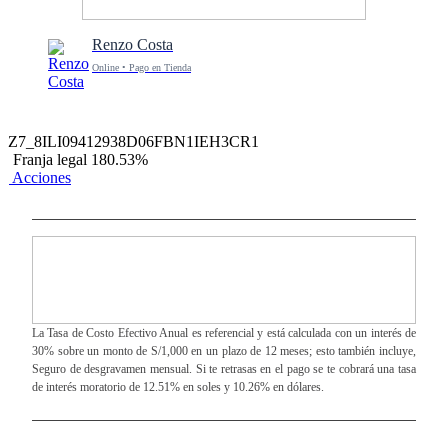
Renzo Costa
Online • Pago en Tienda
Z7_8ILI09412938D06FBN1IEH3CR1
Franja legal 180.53%
Acciones
La Tasa de Costo Efectivo Anual es referencial y está calculada con un interés de
30% sobre un monto de S/1,000 en un plazo de 12 meses; esto también incluye,
Seguro de desgravamen mensual. Si te retrasas en el pago se te cobrará una tasa
de interés moratorio de 12.51% en soles y 10.26% en dólares.