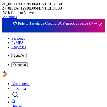
Z6_8ILI09412938D06FBN1IEH3CB0
Z7_8ILI09412938D06FBN1IEH3CB3
Web Content Viewer
Acciones
💳 Pide tu Tarjeta de Crédito BCP en pocos pasos 👉
Personas
PyMES
Empresas
Español
/
Quechua
Abrir cuenta
Banca
Buscar