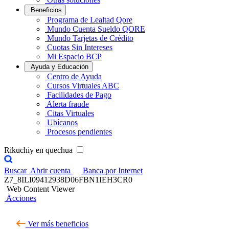
Beneficios
Programa de Lealtad Qore
Mundo Cuenta Sueldo QORE
Mundo Tarjetas de Crédito
Cuotas Sin Intereses
Mi Espacio BCP
Ayuda y Educación
Centro de Ayuda
Cursos Virtuales ABC
Facilidades de Pago
Alerta fraude
Citas Virtuales
Ubícanos
Procesos pendientes
Rikuchiy en quechua
Buscar
Abrir cuenta
Banca por Internet
Z7_8ILI09412938D06FBN1IEH3CR0
Web Content Viewer
Acciones
Ver más beneficios