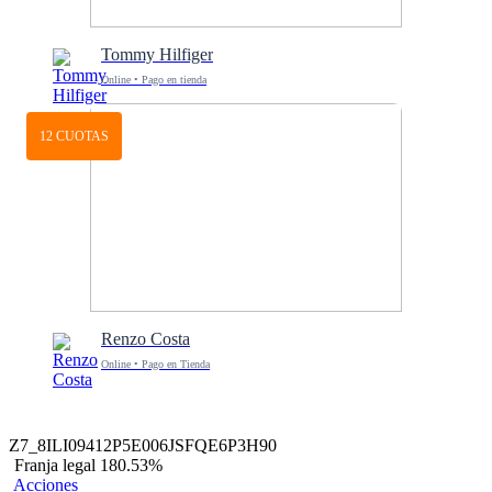
Tommy Hilfiger
Online • Pago en tienda
12 CUOTAS
Renzo Costa
Online • Pago en Tienda
Z7_8ILI09412P5E006JSFQE6P3H90
Franja legal 180.53%
Acciones