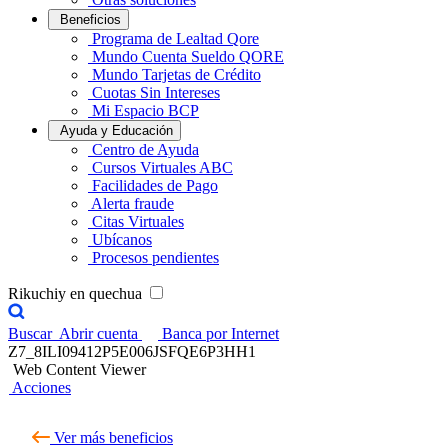
Beneficios
Programa de Lealtad Qore
Mundo Cuenta Sueldo QORE
Mundo Tarjetas de Crédito
Cuotas Sin Intereses
Mi Espacio BCP
Ayuda y Educación
Centro de Ayuda
Cursos Virtuales ABC
Facilidades de Pago
Alerta fraude
Citas Virtuales
Ubícanos
Procesos pendientes
Rikuchiy en quechua
Buscar
Abrir cuenta
Banca por Internet
Z7_8ILI09412P5E006JSFQE6P3HH1
Web Content Viewer
Acciones
Ver más beneficios