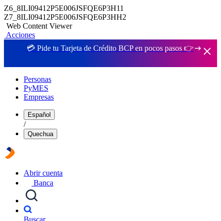
Z6_8ILI09412P5E006JSFQE6P3H11
Z7_8ILI09412P5E006JSFQE6P3HH2
Web Content Viewer
Acciones
💳 Pide tu Tarjeta de Crédito BCP en pocos pasos 👉
Personas
PyMES
Empresas
Español
/
Quechua
Abrir cuenta
Banca
Buscar