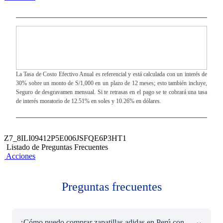
La Tasa de Costo Efectivo Anual es referencial y está calculada con un interés de
30% sobre un monto de S/1,000 en un plazo de 12 meses; esto también incluye,
Seguro de desgravamen mensual. Si te retrasas en el pago se te cobrará una tasa
de interés moratorio de 12.51% en soles y 10.26% en dólares.
Z7_8ILI09412P5E006JSFQE6P3HT1
Listado de Preguntas Frecuentes
Acciones
Preguntas frecuentes
¿Cómo puedo comprar zapatillas adidas en Perú con