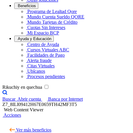
Beneficios
Programa de Lealtad Qore
Mundo Cuenta Sueldo QORE
Mundo Tarjetas de Crédito
Cuotas Sin Intereses
Mi Espacio BCP
Ayuda y Educación
Centro de Ayuda
Cursos Virtuales ABC
Facilidades de Pago
Alerta fraude
Citas Virtuales
Ubícanos
Procesos pendientes
Rikuchiy en quechua
Buscar
Abrir cuenta
Banca por Internet
Z7_8ILI09412H67E0659TH42MF3T5
Web Content Viewer
Acciones
Ver más beneficios