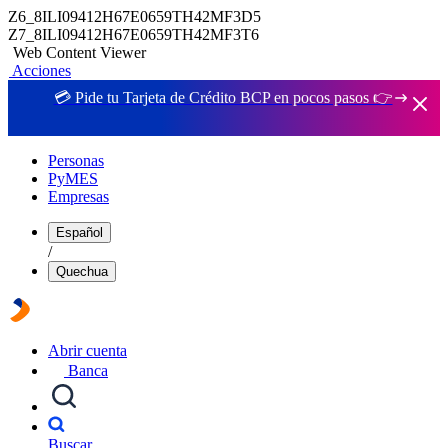
Z6_8ILI09412H67E0659TH42MF3D5
Z7_8ILI09412H67E0659TH42MF3T6
Web Content Viewer
Acciones
💳 Pide tu Tarjeta de Crédito BCP en pocos pasos 👉
Personas
PyMES
Empresas
Español
/
Quechua
Abrir cuenta
Banca
Buscar