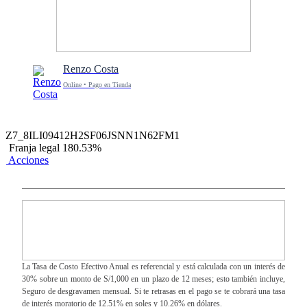
Renzo Costa
Online • Pago en Tienda
Z7_8ILI09412H2SF06JSNN1N62FM1
Franja legal 180.53%
Acciones
La Tasa de Costo Efectivo Anual es referencial y está calculada con un interés de
30% sobre un monto de S/1,000 en un plazo de 12 meses; esto también incluye,
Seguro de desgravamen mensual. Si te retrasas en el pago se te cobrará una tasa
de interés moratorio de 12.51% en soles y 10.26% en dólares.