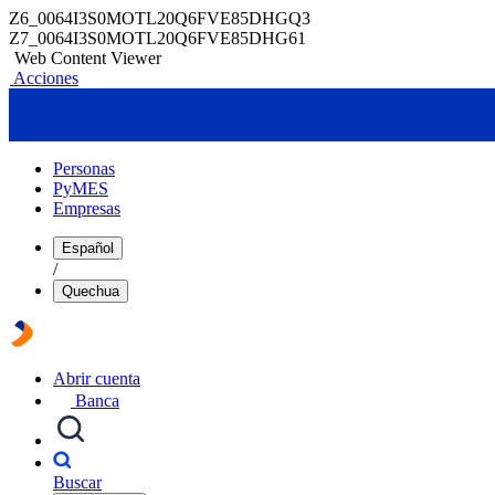
Z6_0064I3S0MOTL20Q6FVE85DHGQ3
Z7_0064I3S0MOTL20Q6FVE85DHG61
Web Content Viewer
Acciones
Personas
PyMES
Empresas
Español
/
Quechua
Abrir cuenta
Banca
Buscar