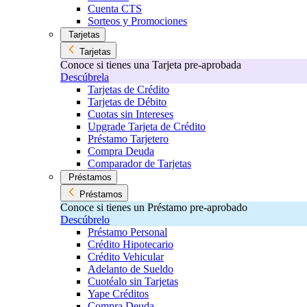
Cuenta CTS
Sorteos y Promociones
Tarjetas
Tarjetas
Conoce si tienes una Tarjeta pre-aprobada
Descúbrela
Tarjetas de Crédito
Tarjetas de Débito
Cuotas sin Intereses
Upgrade Tarjeta de Crédito
Préstamo Tarjetero
Compra Deuda
Comparador de Tarjetas
Préstamos
Préstamos
Conoce si tienes un Préstamo pre-aprobado
Descúbrelo
Préstamo Personal
Crédito Hipotecario
Crédito Vehicular
Adelanto de Sueldo
Cuotéalo sin Tarjetas
Yape Créditos
Compra Deuda