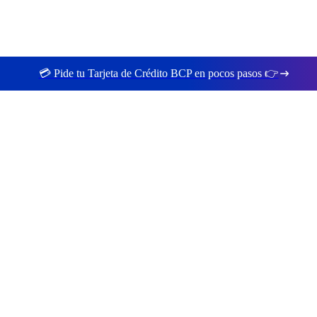
💳 Pide tu Tarjeta de Crédito BCP en pocos pasos 👉