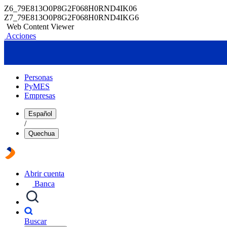
Z6_79E813O0P8G2F068H0RND4IK06
Z7_79E813O0P8G2F068H0RND4IKG6
Web Content Viewer
Acciones
Personas
PyMES
Empresas
Español
/
Quechua
Abrir cuenta
Banca
Buscar