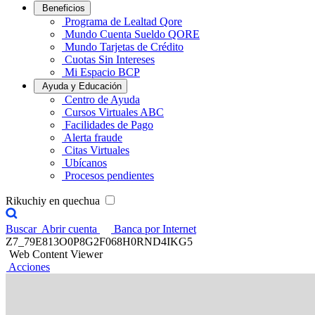
Beneficios
Programa de Lealtad Qore
Mundo Cuenta Sueldo QORE
Mundo Tarjetas de Crédito
Cuotas Sin Intereses
Mi Espacio BCP
Ayuda y Educación
Centro de Ayuda
Cursos Virtuales ABC
Facilidades de Pago
Alerta fraude
Citas Virtuales
Ubícanos
Procesos pendientes
Rikuchiy en quechua
Buscar
Abrir cuenta
Banca por Internet
Z7_79E813O0P8G2F068H0RND4IKG5
Web Content Viewer
Acciones