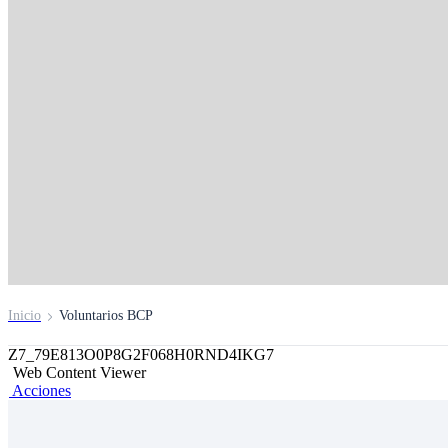
Con el talento de nue
colaboradores volunt
multiplicamos nuestr
impacto
Inicio
Voluntarios BCP
Z7_79E813O0P8G2F068H0RND4IKG7
Web Content Viewer
Acciones