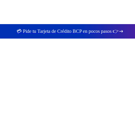
💳 Pide tu Tarjeta de Crédito BCP en pocos pasos 👉