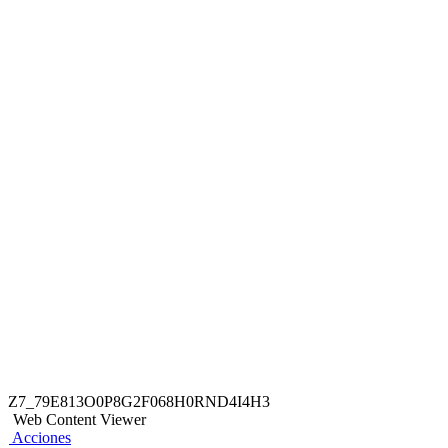
Z7_79E813O0P8G2F068H0RND4I4H3
Web Content Viewer
Acciones