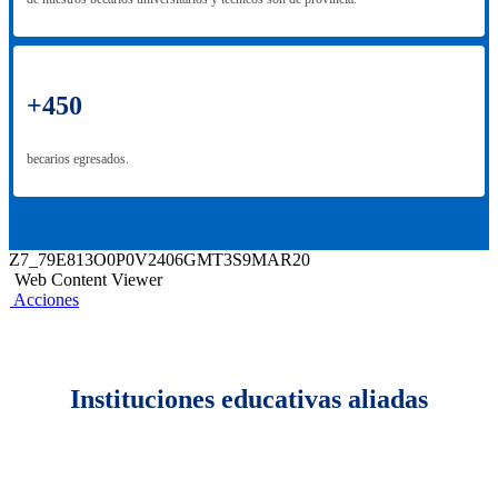
+450
becarios egresados.
Z7_79E813O0P0V2406GMT3S9MAR20
Web Content Viewer
Acciones
Instituciones educativas aliadas​