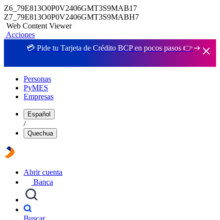
Z6_79E813O0P0V2406GMT3S9MAB17
Z7_79E813O0P0V2406GMT3S9MABH7
Web Content Viewer
Acciones
💳 Pide tu Tarjeta de Crédito BCP en pocos pasos 👉
Personas
PyMES
Empresas
Español
/
Quechua
Abrir cuenta
Banca
Buscar