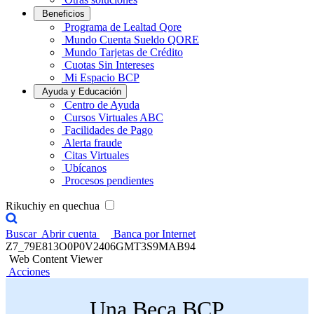
Beneficios
Programa de Lealtad Qore
Mundo Cuenta Sueldo QORE
Mundo Tarjetas de Crédito
Cuotas Sin Intereses
Mi Espacio BCP
Ayuda y Educación
Centro de Ayuda
Cursos Virtuales ABC
Facilidades de Pago
Alerta fraude
Citas Virtuales
Ubícanos
Procesos pendientes
Rikuchiy en quechua
Buscar
Abrir cuenta
Banca por Internet
Z7_79E813O0P0V2406GMT3S9MAB94
Web Content Viewer
Acciones
Una Beca BCP