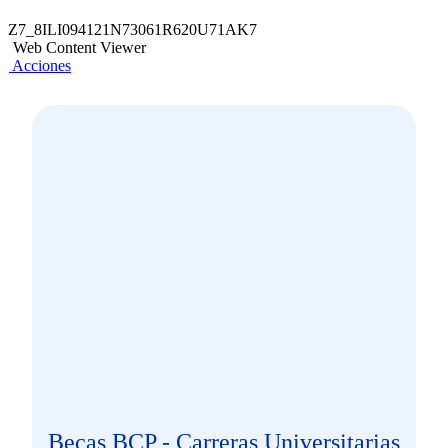
Z7_8ILI094121N73061R620U71AK7
Web Content Viewer
Acciones
Becas BCP - Carreras Universitarias