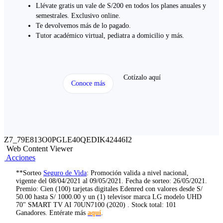
Llévate gratis un vale de S/200 en todos los planes anuales y
semestrales. Exclusivo online.
Te devolvemos más de lo pagado.​
Tutor académico virtual, pediatra a domicilio y más.
Cotízalo aquí
Conoce más
Z7_79E813O0PGLE40QEDIK42446I2
Web Content Viewer
Acciones
**Sorteo
Seguro de Vida
: Promoción valida a nivel nacional,
vigente del 08/04/2021 al 09/05/2021. Fecha de sorteo: 26/05/2021.
Premio: Cien (100) tarjetas digitales Edenred con valores desde S/
50.00 hasta S/ 1000.00 y un (1) televisor marca LG modelo UHD
70" SMART TV AI 70UN7100 (2020) . Stock total: 101
Ganadores. Entérate más
aquí
.