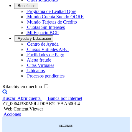
Beneficios
Programa de Lealtad Qore
Mundo Cuenta Sueldo QORE
Mundo Tarjetas de Crédito
Cuotas Sin Intereses
Mi Espacio BCP
Ayuda y Educación
Centro de Ayuda
Cursos Virtuales ABC
Facilidades de Pago
Alerta fraude
Citas Virtuales
Ubícanos
Procesos pendientes
Rikuchiy en quechua
Buscar
Abrir cuenta
Banca por Internet
Z7_0064I3S0M0LJD0AR5TEAA500L4
Web Content Viewer
Acciones
SEGUROS