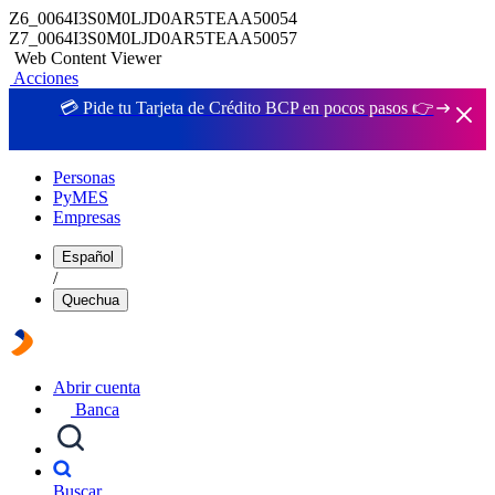
Z6_0064I3S0M0LJD0AR5TEAA50054
Z7_0064I3S0M0LJD0AR5TEAA50057
Web Content Viewer
Acciones
💳 Pide tu Tarjeta de Crédito BCP en pocos pasos 👉
Personas
PyMES
Empresas
Español
/
Quechua
Abrir cuenta
Banca
Buscar