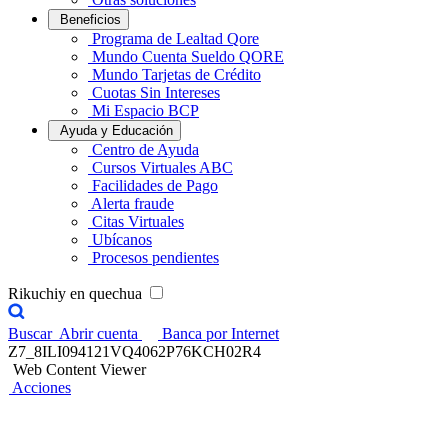
Beneficios
Programa de Lealtad Qore
Mundo Cuenta Sueldo QORE
Mundo Tarjetas de Crédito
Cuotas Sin Intereses
Mi Espacio BCP
Ayuda y Educación
Centro de Ayuda
Cursos Virtuales ABC
Facilidades de Pago
Alerta fraude
Citas Virtuales
Ubícanos
Procesos pendientes
Rikuchiy en quechua
Buscar
Abrir cuenta
Banca por Internet
Z7_8ILI094121VQ4062P76KCH02R4
Web Content Viewer
Acciones