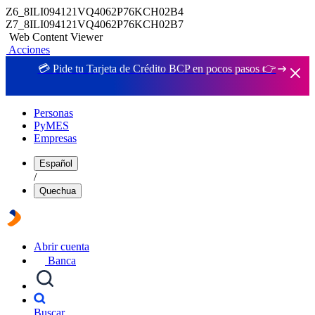
Z6_8ILI094121VQ4062P76KCH02B4
Z7_8ILI094121VQ4062P76KCH02B7
Web Content Viewer
Acciones
💳 Pide tu Tarjeta de Crédito BCP en pocos pasos 👉
Personas
PyMES
Empresas
Español
/
Quechua
Abrir cuenta
Banca
Buscar