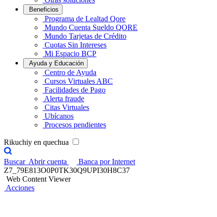
Beneficios
Programa de Lealtad Qore
Mundo Cuenta Sueldo QORE
Mundo Tarjetas de Crédito
Cuotas Sin Intereses
Mi Espacio BCP
Ayuda y Educación
Centro de Ayuda
Cursos Virtuales ABC
Facilidades de Pago
Alerta fraude
Citas Virtuales
Ubícanos
Procesos pendientes
Rikuchiy en quechua
Buscar
Abrir cuenta
Banca por Internet
Z7_79E813O0P0TK30Q9UPI30H8C37
Web Content Viewer
Acciones
Obtén tus productos