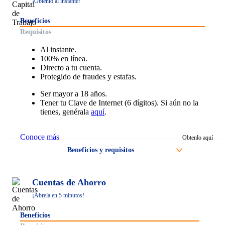
¡Obtenlo al instante!
Beneficios
Requisitos
Al instante.
100% en línea.
Directo a tu cuenta.
Protegido de fraudes y estafas.
Ser mayor a 18 años.
Tener tu Clave de Internet (6 dígitos). Si aún no la
tienes, genérala
aquí
.
Conoce más
Obtenlo aquí
Beneficios y requisitos
Beneficios
Cuentas de Ahorro
Al instante.
100% en línea.
¡Ábrela en 5 minutos!
Directo a tu cuenta.
Protegido de fraudes y estafas.
Beneficios