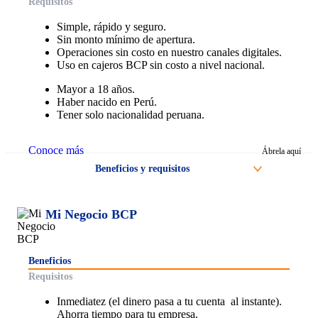
Requisitos
Requisitos
Simple, rápido y seguro.
Ser mayor a 18 años.
Sin monto mínimo de apertura.
Tener tu Clave de Internet (6 dígitos). Si aún no la tienes,
Operaciones sin costo en nuestro canales digitales.
genérala
aquí
.
Uso en cajeros BCP sin costo a nivel nacional.
Mayor a 18 años.
Haber nacido en Perú.
Tener solo nacionalidad peruana.
Conoce más
Ábrela aquí
Beneficios y requisitos
Beneficios
Mi Negocio BCP
Simple, rápido y seguro.
Sin monto mínimo de apertura.
Operaciones sin costo en nuestro canales digitales.
Uso en cajeros BCP sin costo a nivel nacional.
Beneficios
Requisitos
Requisitos
Inmediatez (el dinero pasa a tu cuenta al instante).
Mayor a 18 años.
Ahorra tiempo para tu empresa.
Haber nacido en Perú.