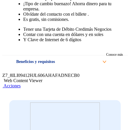
¡Tipo de cambio buenazo! Ahorra dinero para tu
Tener solo nacionalidad peruana.
empresa.
Olvídate del contacto con el billete .
Es gratis, sin comisiones.
Tener una Tarjeta de Débito Credimás Negocios
Contar con una cuenta en dólares y en soles
Y Clave de Internet de 6 dígitos
Conoce más
Beneficios y requisitos
Beneficios
Z7_8ILI09412HJL606AHAFADNECB0
Web Content Viewer
Inmediatez (el dinero pasa a tu cuenta al instante).
Acciones
Ahorra tiempo para tu empresa.
¡Tipo de cambio buenazo! Ahorra dinero para tu
empresa.
Olvídate del contacto con el billete .
Es gratis, sin comisiones.
Requisitos
Tener una Tarjeta de Débito Credimás Negocios