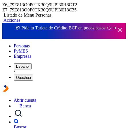
Z6_79E813O0P0TK30Q9UPI30H8CT2
Z7_79E813O0P0TK30Q9UPI30H8C35
Listado de Menu Personas
Acciones
💳 Pide tu Tarjeta de Crédito BCP en pocos pasos 👉
Personas
PyMES
Empresas
Español
/
Quechua
Abrir cuenta
Banca
Buscar