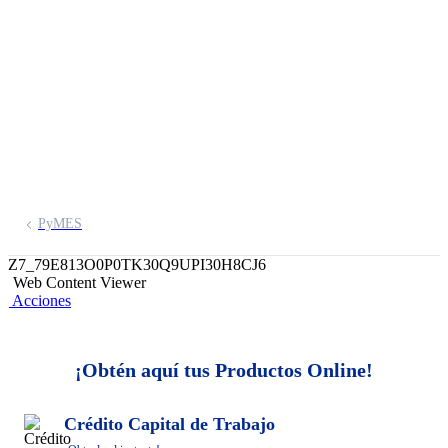
por digital de
manera segura y
rápida
PyMES
Z7_79E813O0P0TK30Q9UPI30H8CJ6
Web Content Viewer
Acciones
¡Obtén aquí tus Productos Online!
Crédito Capital de Trabajo