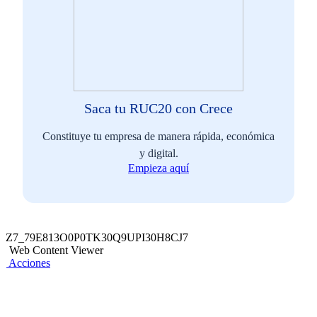
Contar con una cuenta en dólares y en soles
Y Clave de Internet de 6 dígitos
Saca tu RUC20 con Crece
Constituye tu empresa de manera rápida, económica
y digital.
Empieza aquí
Z7_79E813O0P0TK30Q9UPI30H8CJ7
Web Content Viewer
Acciones