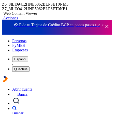
Z6_8ILI09412HNE5062BLPSET0NM3
Z7_8ILI09412HNE5062BLPSET0NE1
Web Content Viewer
Acciones
💳 Pide tu Tarjeta de Crédito BCP en pocos pasos 👉
Personas
PyMES
Empresas
Español
/
Quechua
Abrir cuenta
Banca
Buscar