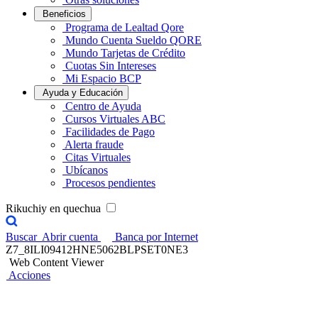
Beneficios
Programa de Lealtad Qore
Mundo Cuenta Sueldo QORE
Mundo Tarjetas de Crédito
Cuotas Sin Intereses
Mi Espacio BCP
Ayuda y Educación
Centro de Ayuda
Cursos Virtuales ABC
Facilidades de Pago
Alerta fraude
Citas Virtuales
Ubícanos
Procesos pendientes
Rikuchiy en quechua
Buscar
Abrir cuenta
Banca por Internet
Z7_8ILI09412HNE5062BLPSET0NE3
Web Content Viewer
Acciones
Desendoso de Seguro