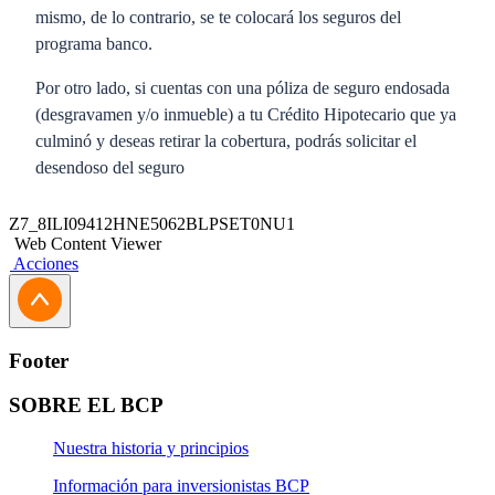
mismo, de lo contrario, se te colocará los seguros del
programa banco.
Por otro lado, si cuentas con una póliza de seguro endosada
(desgravamen y/o inmueble) a tu Crédito Hipotecario que ya
culminó y deseas retirar la cobertura, podrás solicitar el
desendoso del seguro
Acércate a una agencia BCP o contacta directamente a tu
Z7_8ILI09412HNE5062BLPSET0NU1
funcionario para la entrega de la documentación.
Web Content Viewer
Acciones
Footer
SOBRE EL BCP
Nuestra historia y principios
Información para inversionistas BCP