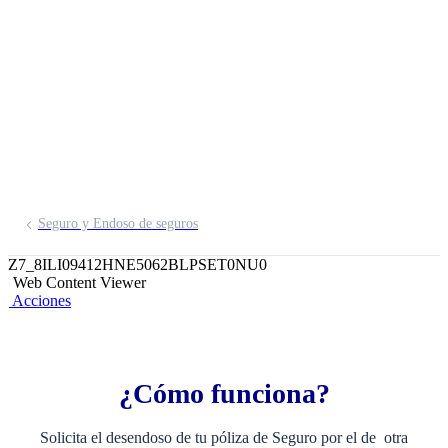
de Desgravamen e
Inmueble
Seguro y Endoso de seguros
Z7_8ILI09412HNE5062BLPSET0NU0
Web Content Viewer
Acciones
¿Cómo funciona?
Solicita el desendoso de tu póliza de Seguro por el de otra