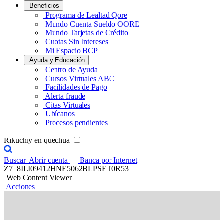
Beneficios
Programa de Lealtad Qore
Mundo Cuenta Sueldo QORE
Mundo Tarjetas de Crédito
Cuotas Sin Intereses
Mi Espacio BCP
Ayuda y Educación
Centro de Ayuda
Cursos Virtuales ABC
Facilidades de Pago
Alerta fraude
Citas Virtuales
Ubícanos
Procesos pendientes
Rikuchiy en quechua
Buscar
Abrir cuenta
Banca por Internet
Z7_8ILI09412HNE5062BLPSET0R53
Web Content Viewer
Acciones