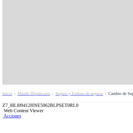
Cambio de Seguro de
Desgravamen
Inicio
Mundo Hipotecario
Seguro y Endoso de seguros
Cambio de Se
Z7_8ILI09412HNE5062BLPSET0RL0
Web Content Viewer
Acciones