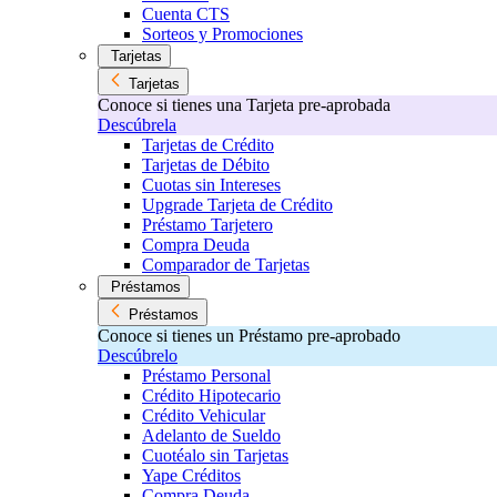
Cuenta CTS
Sorteos y Promociones
Tarjetas
Tarjetas
Conoce si tienes una Tarjeta pre-aprobada
Descúbrela
Tarjetas de Crédito
Tarjetas de Débito
Cuotas sin Intereses
Upgrade Tarjeta de Crédito
Préstamo Tarjetero
Compra Deuda
Comparador de Tarjetas
Préstamos
Préstamos
Conoce si tienes un Préstamo pre-aprobado
Descúbrelo
Préstamo Personal
Crédito Hipotecario
Crédito Vehicular
Adelanto de Sueldo
Cuotéalo sin Tarjetas
Yape Créditos
Compra Deuda