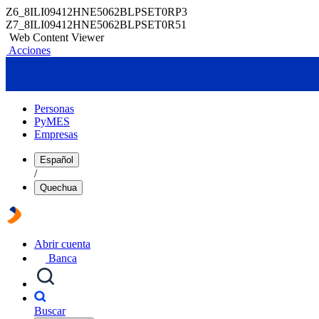
Z6_8ILI09412HNE5062BLPSET0RP3
Z7_8ILI09412HNE5062BLPSET0R51
Web Content Viewer
Acciones
Personas
PyMES
Empresas
Español
/
Quechua
Abrir cuenta
Banca
Buscar