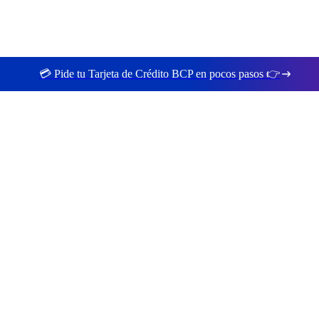
💳 Pide tu Tarjeta de Crédito BCP en pocos pasos 👉