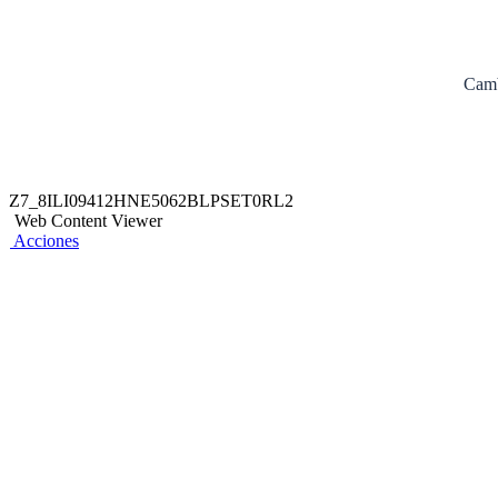
Camb
Z7_8ILI09412HNE5062BLPSET0RL2
Web Content Viewer
Acciones