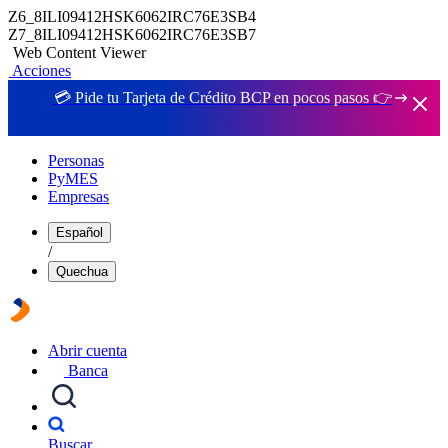
Z6_8ILI09412HSK6062IRC76E3SB4
Z7_8ILI09412HSK6062IRC76E3SB7
Web Content Viewer
Acciones
💳 Pide tu Tarjeta de Crédito BCP en pocos pasos 👉
Personas
PyMES
Empresas
Español
/
Quechua
Abrir cuenta
Banca
Buscar