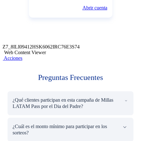
Abrir cuenta
Z7_8ILI09412HSK6062IRC76E3S74
Web Content Viewer
Acciones
Preguntas Frecuentes
¿Qué clientes participan en esta campaña de Millas
LATAM Pass por el Dia del Padre?
Participan los clientes con cuentas de ahorro BCP Digital,
¿Cuál es el monto mínimo para participar en los
Premio, Sueldo, y/o alcancía digital “Warda” que hayan
sorteos?
sido invitados a la campaña vía Email y/o SMS, y que se