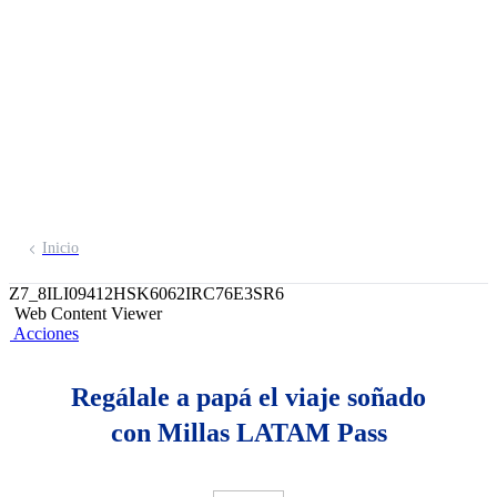
destino favorito
Gana hasta 20,000 millas LATAM Pass
con tus Cuentas de Ahorros BCP
Abre tu cuenta aquí
Inicio
Z7_8ILI09412HSK6062IRC76E3SR6
Web Content Viewer
Acciones
Regálale a papá el viaje soñado
con Millas LATAM Pass