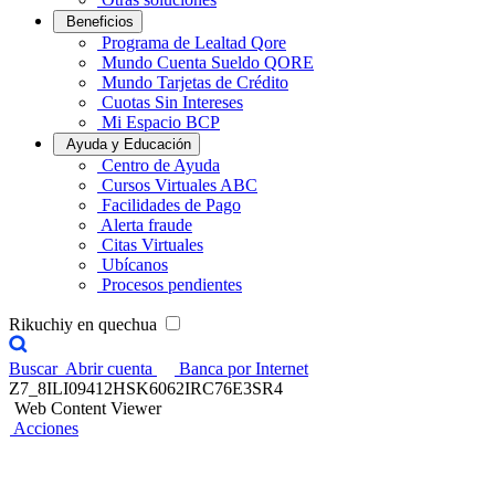
Beneficios
Programa de Lealtad Qore
Mundo Cuenta Sueldo QORE
Mundo Tarjetas de Crédito
Cuotas Sin Intereses
Mi Espacio BCP
Ayuda y Educación
Centro de Ayuda
Cursos Virtuales ABC
Facilidades de Pago
Alerta fraude
Citas Virtuales
Ubícanos
Procesos pendientes
Rikuchiy en quechua
Buscar
Abrir cuenta
Banca por Internet
Z7_8ILI09412HSK6062IRC76E3SR4
Web Content Viewer
Acciones
​​Viaja con papá a su