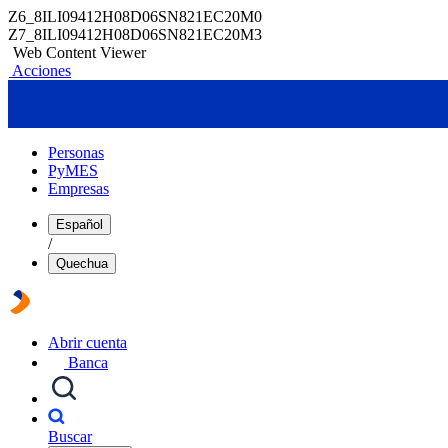
Z6_8ILI09412H08D06SN821EC20M0
Z7_8ILI09412H08D06SN821EC20M3
Web Content Viewer
Acciones
Personas
PyMES
Empresas
Español
/
Quechua
Abrir cuenta
Banca
Buscar