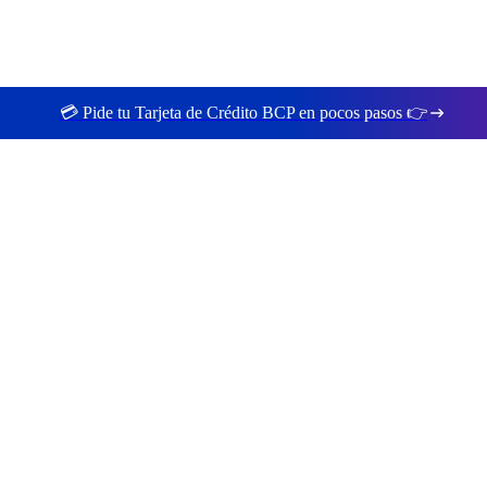
💳 Pide tu Tarjeta de Crédito BCP en pocos pasos 👉