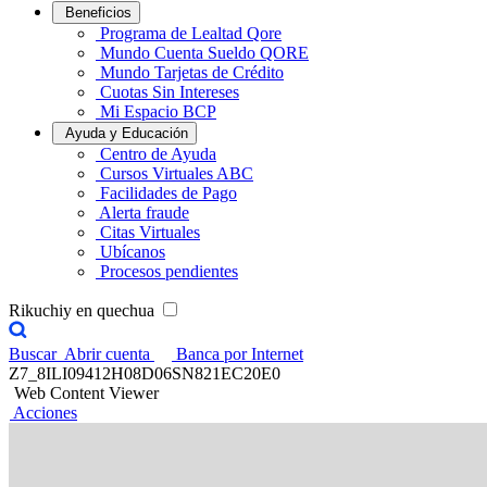
Beneficios
Programa de Lealtad Qore
Mundo Cuenta Sueldo QORE
Mundo Tarjetas de Crédito
Cuotas Sin Intereses
Mi Espacio BCP
Ayuda y Educación
Centro de Ayuda
Cursos Virtuales ABC
Facilidades de Pago
Alerta fraude
Citas Virtuales
Ubícanos
Procesos pendientes
Rikuchiy en quechua
Buscar
Abrir cuenta
Banca por Internet
Z7_8ILI09412H08D06SN821EC20E0
Web Content Viewer
Acciones