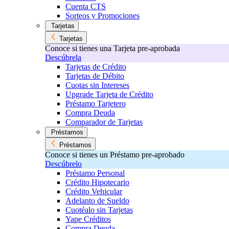
Cuenta CTS
Sorteos y Promociones
Tarjetas
Tarjetas
Conoce si tienes una Tarjeta pre-aprobada
Descúbrela
Tarjetas de Crédito
Tarjetas de Débito
Cuotas sin Intereses
Upgrade Tarjeta de Crédito
Préstamo Tarjetero
Compra Deuda
Comparador de Tarjetas
Préstamos
Préstamos
Conoce si tienes un Préstamo pre-aprobado
Descúbrelo
Préstamo Personal
Crédito Hipotecario
Crédito Vehicular
Adelanto de Sueldo
Cuotéalo sin Tarjetas
Yape Créditos
Compra Deuda