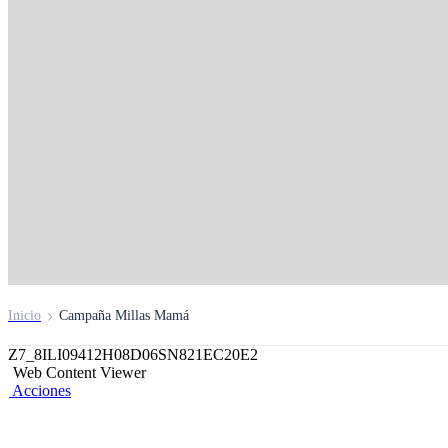
Haz realidad el viaje
soñado de Mamá con
Cuenta de Ahorros 
Ábrela Aquí
Inicio
Campaña Millas Mamá
Z7_8ILI09412H08D06SN821EC20E2
Web Content Viewer
Acciones