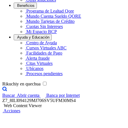
Beneficios
Programa de Lealtad Qore
Mundo Cuenta Sueldo QORE
Mundo Tarjetas de Crédito
Cuotas Sin Intereses
Mi Espacio BCP
Ayuda y Educación
Centro de Ayuda
Cursos Virtuales ABC
Facilidades de Pago
Alerta fraude
Citas Virtuales
Ubícanos
Procesos pendientes
Rikuchiy en quechua
Buscar
Abrir cuenta
Banca por Internet
Z7_8ILI094129MJ706SV5UFM30MS4
Web Content Viewer
Acciones
¡Tus Cuentas de