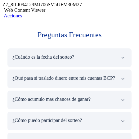
Z7_8ILI094129MJ706SV5UFM30M27
Web Content Viewer
Acciones
Preguntas Frecuentes
¿Cuándo es la fecha del sorteo?
El sorteo se realizará el 10 de julio del 2023.
¿Qué pasa si traslado dinero entre mis cuentas BCP?
No participan incrementos hechos por transferencias entre
¿Cómo acumulo mas chances de ganar?
tus propias cuentas de ahorros. Recuerda que el
incremento de saldo se considera sobre el saldo total que
poseas en tus Cuentas de Ahorros registrado desde el 31
Por cada S/1,000 adicionales en tus cuentas de ahorro
¿Cómo puedo participar del sorteo?
de Mayo de 2023 hasta el 07 de Julio de 2023.
BCP que incrementes a partir del 01 de Julio, acumulas
una oportunidad más de ganar. Recuerda que no participa
incrementos que provienen de tus cuentas propias BCP.
Debes incrementar en S/1,000 sobre el saldo total que