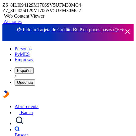
Z6_8ILI094129MJ706SV5UFM30MC4
Z7_8ILI094129MJ706SV5UFM30MC7
Web Content Viewer
Acciones
💳 Pide tu Tarjeta de Crédito BCP en pocos pasos 👉
Personas
PyMES
Empresas
Español
/
Quechua
Abrir cuenta
Banca
Buscar