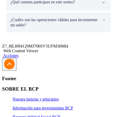
¿Qué cuentas participan en este sorteo?
poseas en tus Cuentas de Ahorros registrado desde el 31
de mayo del 2023 hasta el día 07 de Julio de 2023 para
participar.
Participan los clientes con cuentas de ahorro BCP, ya sea
¿Cuáles son las operaciones válidas para incrementar
Digital, Premio, Sueldo y/o alcancía digital 'Warda'.
mi saldo?
Además, por tener una Tarjeta de Crédito BCP, disfrutan
de beneficios como comprar un
iPhone
en cuotas sin
intereses.
Depósitos en efectivo por ventanilla o ATMs.
Transferencias interbancarias (inmediatas y por
Z7_8ILI094129MJ706SV5UFM30MI4
horarios).
Web Content Viewer
Transferencia de fondos provenientes de Cuentas
Acciones
CTS.
Transferencia de fondos provenientes de Depósitos
a Plazo.
Depósitos de cheques de otros Bancos.
Footer
Abono de sueldo por parte del empleador.
SOBRE EL BCP
Nuestra historia y principios
Información para inversionistas BCP
Responsabilidad Social BCP