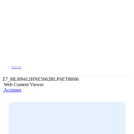
Ahorro BCP Sortean
100 iPhone 14 Pro
128GB!
Abre tu cuenta aquí
Inicio
Z7_8ILI09412HNE5062BLPSET8H06
Web Content Viewer
Acciones