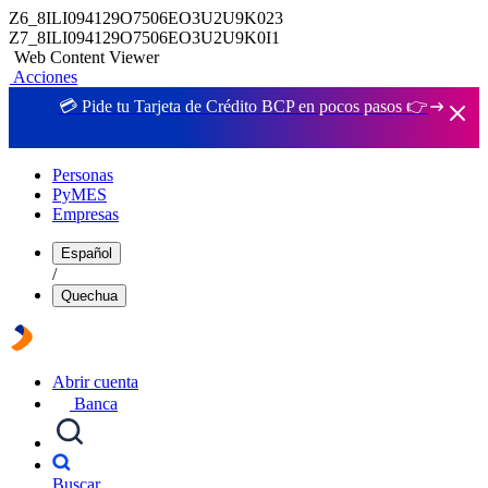
Z6_8ILI094129O7506EO3U2U9K023
Z7_8ILI094129O7506EO3U2U9K0I1
Web Content Viewer
Acciones
💳 Pide tu Tarjeta de Crédito BCP en pocos pasos 👉
Personas
PyMES
Empresas
Español
/
Quechua
Abrir cuenta
Banca
Buscar