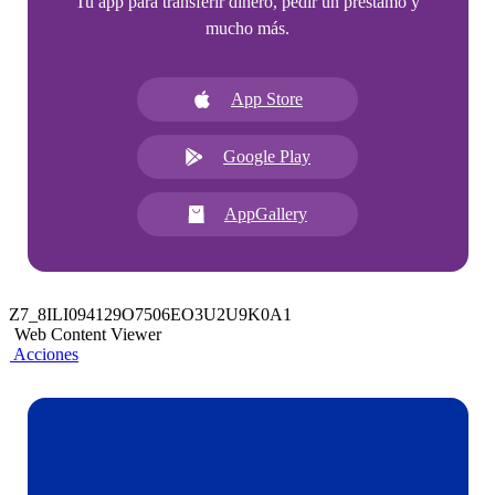
Tu app para transferir dinero, pedir un préstamo y
mucho más.
App Store
Google Play
AppGallery
Z7_8ILI094129O7506EO3U2U9K0A1
Web Content Viewer
Acciones