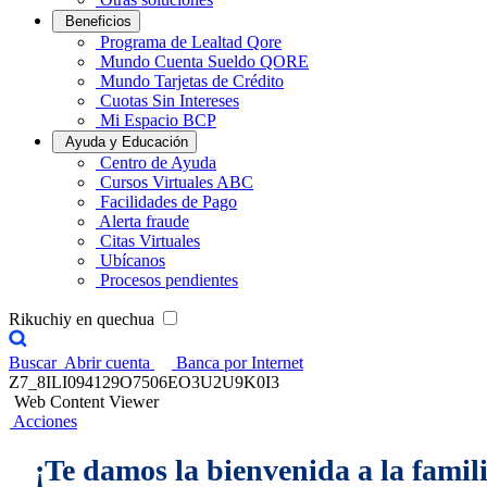
Beneficios
Programa de Lealtad Qore
Mundo Cuenta Sueldo QORE
Mundo Tarjetas de Crédito
Cuotas Sin Intereses
Mi Espacio BCP
Ayuda y Educación
Centro de Ayuda
Cursos Virtuales ABC
Facilidades de Pago
Alerta fraude
Citas Virtuales
Ubícanos
Procesos pendientes
Rikuchiy en quechua
Buscar
Abrir cuenta
Banca por Internet
Z7_8ILI094129O7506EO3U2U9K0I3
Web Content Viewer
Acciones
¡Te damos la bienvenida a la famil